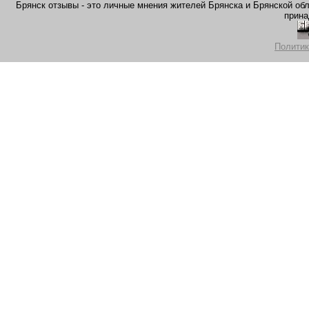
Брянск отзывы - это личные мнения жителей Брянска и Брянской обла
прина
Политик