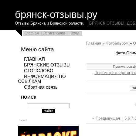
брянск-отзывы.ру
Отзывы Брянска и Брянской области.
БРЯНСК ОТЗЫВЫ
ДОБ
Главная
Регистрация
Вход
Главная
»
Фотоальбом
»
О
Меню сайта
фото Олим
ГЛАВНАЯ
БРЯНСКИЕ ОТЗЫВЫ
Просмотров ф
СТОПСЛОВО
Просмотреть фотогра
ИНФОРМАЦИЯ ПО
ССЫЛКАМ
Обратная связь
поиск
...
« Предыдущая
|
5
6
7