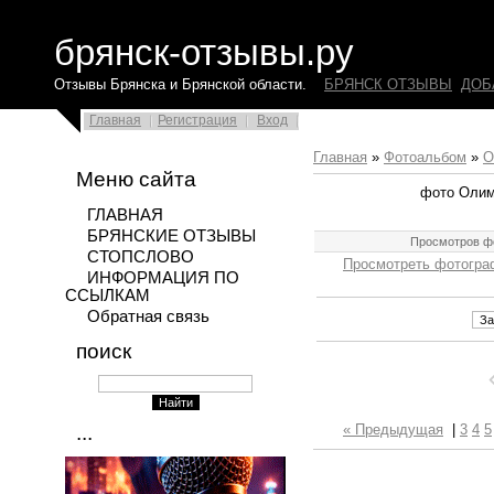
брянск-отзывы.ру
Отзывы Брянска и Брянской области.
БРЯНСК ОТЗЫВЫ
ДОБ
Главная
Регистрация
Вход
Главная
»
Фотоальбом
»
О
Меню сайта
фото Олим
ГЛАВНАЯ
БРЯНСКИЕ ОТЗЫВЫ
Просмотров ф
СТОПСЛОВО
Просмотреть фотогра
ИНФОРМАЦИЯ ПО
ССЫЛКАМ
Обратная связь
поиск
...
« Предыдущая
|
3
4
5