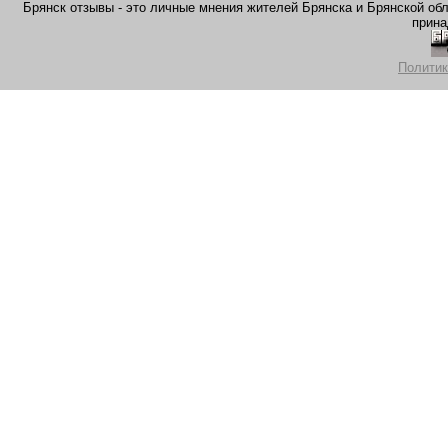
Брянск отзывы - это личные мнения жителей Брянска и Брянской обла
прина
Политик