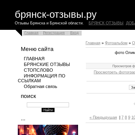
брянск-отзывы.ру
Отзывы Брянска и Брянской области.
БРЯНСК ОТЗЫВЫ
ДОБ
Главная
Регистрация
Вход
Главная
»
Фотоальбом
»
О
Меню сайта
фото Олим
ГЛАВНАЯ
БРЯНСКИЕ ОТЗЫВЫ
Просмотров ф
СТОПСЛОВО
Просмотреть фотогра
ИНФОРМАЦИЯ ПО
ССЫЛКАМ
Обратная связь
поиск
...
« Предыдущая
|
7
8
9
1