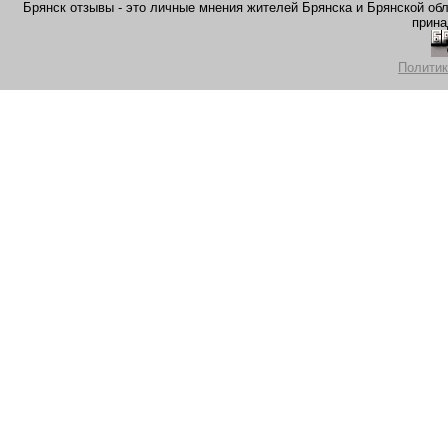
Брянск отзывы - это личные мнения жителей Брянска и Брянской обла
прина
Политик