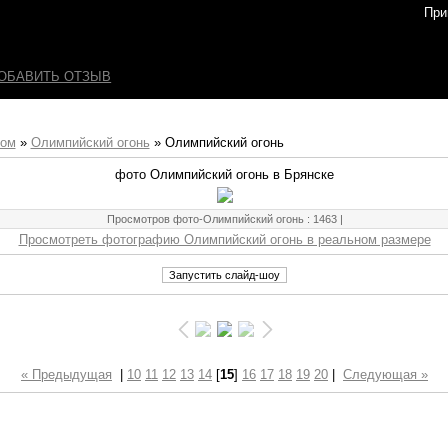
При
ОБАВИТЬ ОТЗЫВ
бом
»
Олимпийский огонь
» Олимпийский огонь
фото Олимпийский огонь в Брянске
Просмотров фото-Олимпийский огонь
: 1463 |
Просмотреть фотографию Олимпийский огонь в реальном размере
« Предыдущая
|
10
11
12
13
14
[
15
]
16
17
18
19
20
|
Следующая »