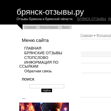
брянск-отзывы.ру
Отзывы Брянска и Брянской области.
БРЯНСК ОТЗЫВЫ
Д
Главная
Регистрация
Вход
Главная
»
Фотоаль
Меню сайта
ГЛАВНАЯ
БРЯНСКИЕ ОТЗЫВЫ
СТОПСЛОВО
ИНФОРМАЦИЯ ПО
ССЫЛКАМ
Обратная связь
поиск
...