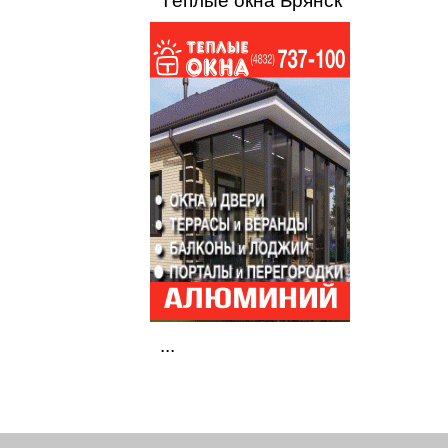
Тёплые окна Брянск
...