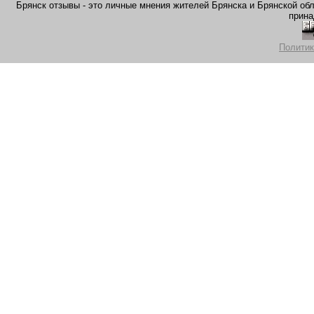
Брянск отзывы - это личные мнения жителей Брянска и Брянской обла
прина
Политик