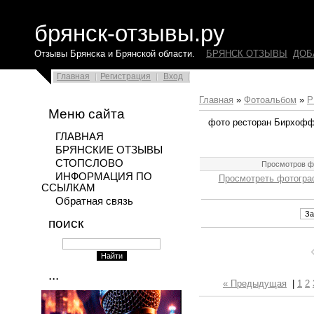
брянск-отзывы.ру
Отзывы Брянска и Брянской области.
БРЯНСК ОТЗЫВЫ
ДОБ
Главная
Регистрация
Вход
Главная
»
Фотоальбом
»
Р
Меню сайта
фото ресторан Бирхофф,
ГЛАВНАЯ
БРЯНСКИЕ ОТЗЫВЫ
СТОПСЛОВО
Просмотров ф
ИНФОРМАЦИЯ ПО
Просмотреть фотогра
ССЫЛКАМ
Обратная связь
поиск
...
« Предыдущая
|
1
2