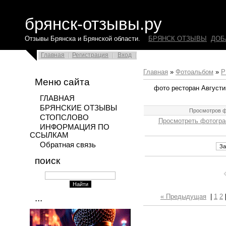
брянск-отзывы.ру
Отзывы Брянска и Брянской области.
БРЯНСК ОТЗЫВЫ
ДОБ
Главная
Регистрация
Вход
Главная
»
Фотоальбом
»
Р
Меню сайта
фото ресторан Августин
ГЛАВНАЯ
БРЯНСКИЕ ОТЗЫВЫ
Просмотров ф
СТОПСЛОВО
Просмотреть фотогра
ИНФОРМАЦИЯ ПО
ССЫЛКАМ
Обратная связь
поиск
...
« Предыдущая
|
1
2