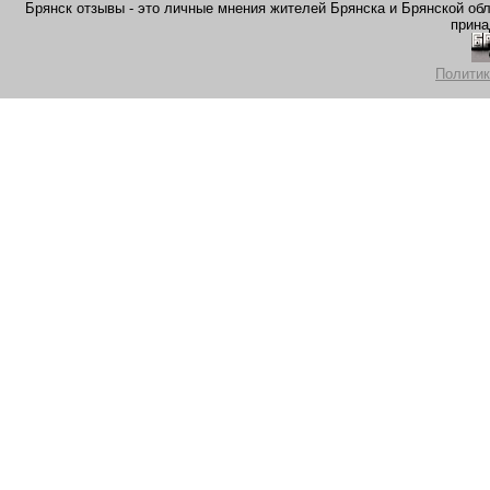
Брянск отзывы - это личные мнения жителей Брянска и Брянской обла
прина
Политик