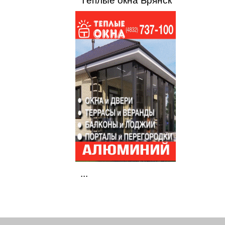
Тёплые окна Брянск
...