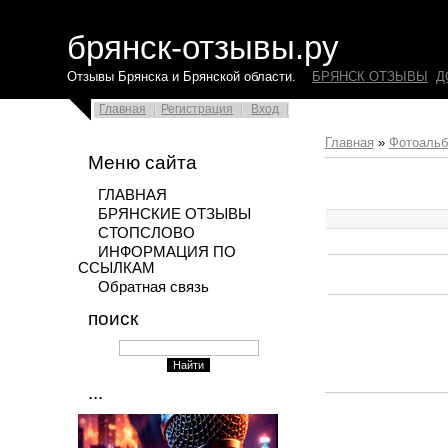
брянск-отзывы.ру
Отзывы Брянска и Брянской области.
БРЯНСК ОТЗЫВЫ
Д
Главная
Регистрация
Вход
Главная
»
Фотоаль
Меню сайта
ГЛАВНАЯ
БРЯНСКИЕ ОТЗЫВЫ
СТОПСЛОВО
ИНФОРМАЦИЯ ПО
ССЫЛКАМ
Обратная связь
поиск
...