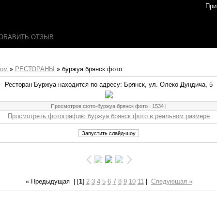
При
ОБАВИТЬ ОТЗЫВ
бом
»
РЕСТОРАНЫ
» буржуа брянск фото
Ресторан Буржуа находится по адресу: Брянск, ул. Олеко Дундича, 5
Просмотров фото-буржуа брянск фото
: 1534 |
Просмотреть фотографию буржуа брянск фото в реальном размере
« Предыдущая
| [
1
]
2
3
4
5
6
7
8
9
10
11
|
Следующая »