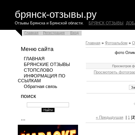
брянск-отзывы.ру
Отзывы Брянска и Брянской области.
БРЯНСК ОТЗЫВЫ
ДОБ
Главная
Регистрация
Вход
Главная
»
Фотоальбом
»
О
Меню сайта
фото Олим
ГЛАВНАЯ
БРЯНСКИЕ ОТЗЫВЫ
Просмотров ф
СТОПСЛОВО
Просмотреть фотогра
ИНФОРМАЦИЯ ПО
ССЫЛКАМ
Обратная связь
поиск
...
« Предыдущая
|
1
[
2