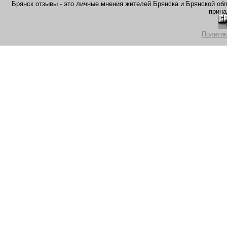
Брянск отзывы - это личные мнения жителей Брянска и Брянской обла
прина
Политик