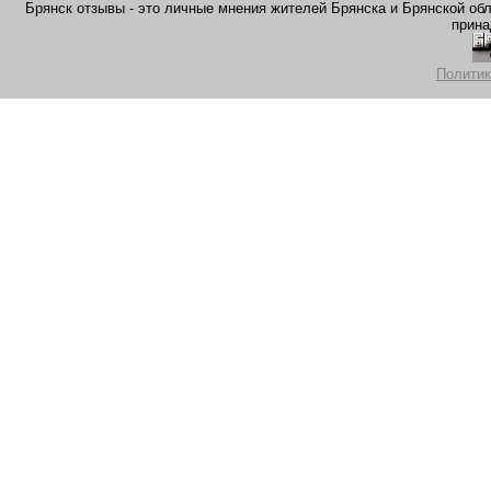
Брянск отзывы - это личные мнения жителей Брянска и Брянской обла
прина
Политик