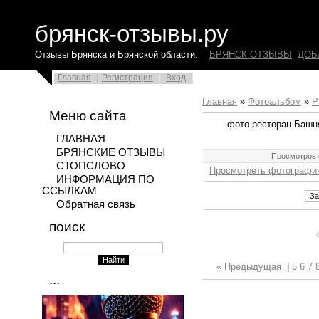
брянск-отзывы.ру
Отзывы Брянска и Брянской области.
БРЯНСК ОТЗЫВЫ
ДОБ
Главная
Регистрация
Вход
Главная
»
Фотоальбом
»
Р
Меню сайта
фото ресторан Башня
ГЛАВНАЯ
БРЯНСКИЕ ОТЗЫВЫ
Просмотров 
СТОПСЛОВО
Просмотреть фотографию
ИНФОРМАЦИЯ ПО
ССЫЛКАМ
Обратная связь
поиск
« Предыдущая
|
5
6
7
...