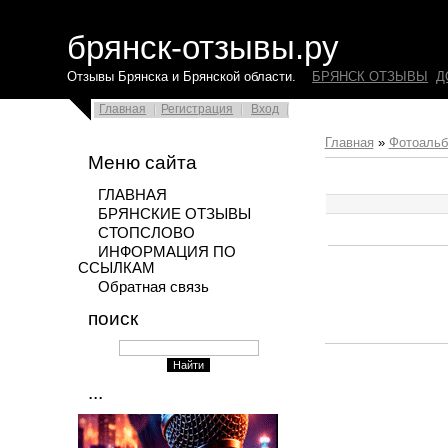
брянск-отзывы.ру
Отзывы Брянска и Брянской области.
БРЯНСК ОТЗЫВЫ
Д
Главная
Регистрация
Вход
Главная
»
Фотоаль
Меню сайта
ГЛАВНАЯ
БРЯНСКИЕ ОТЗЫВЫ
СТОПСЛОВО
ИНФОРМАЦИЯ ПО
ССЫЛКАМ
Обратная связь
поиск
...