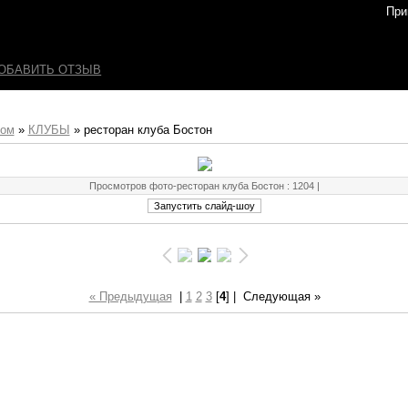
При
ОБАВИТЬ ОТЗЫВ
бом
»
КЛУБЫ
» ресторан клуба Бостон
Просмотров фото-ресторан клуба Бостон
: 1204 |
« Предыдущая
|
1
2
3
[
4
] |
Следующая »