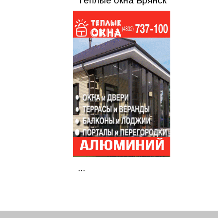
Тёплые окна Брянск
...