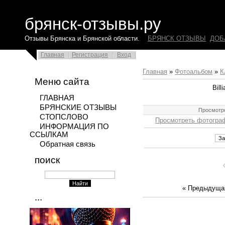
брянск-отзывы.ру
Отзывы Брянска и Брянской области.
БРЯНСК ОТЗЫВЫ
ДОБ
Главная
Регистрация
Вход
Главная
»
Фотоальбом
»
К
Меню сайта
Bill
ГЛАВНАЯ
БРЯНСКИЕ ОТЗЫВЫ
Просмотров
СТОПСЛОВО
Просмотреть фотографи
ИНФОРМАЦИЯ ПО
ССЫЛКАМ
Обратная связь
поиск
« Предыдуща
...