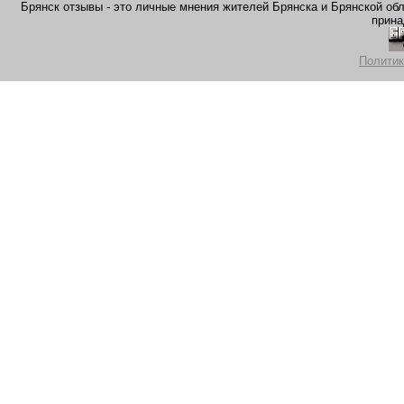
Брянск отзывы - это личные мнения жителей Брянска и Брянской обла
прина
Политик