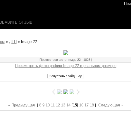
При
ОБАВИТЬ ОТЗЫВ
бом
»
ДТП
» Image 22
Просмотров фото-Image 22
: 1026 |
Просмотреть фотографию Image 22 в реальном размере
« Предыдущая
|
8
9
10
11
12
13
14
[
15
]
16
17
18
|
Следующая »