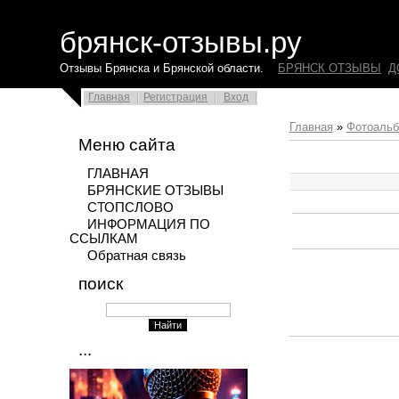
брянск-отзывы.ру
Отзывы Брянска и Брянской области.
БРЯНСК ОТЗЫВЫ
Д
Главная
Регистрация
Вход
Главная
»
Фотоаль
Меню сайта
ГЛАВНАЯ
БРЯНСКИЕ ОТЗЫВЫ
СТОПСЛОВО
ИНФОРМАЦИЯ ПО
ССЫЛКАМ
Обратная связь
поиск
...