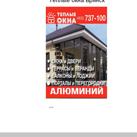
Тёплые окна Брянск
...