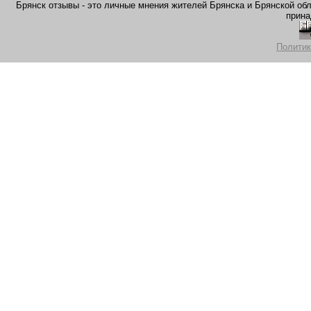
Брянск отзывы - это личные мнения жителей Брянска и Брянской обла
прина
Политик