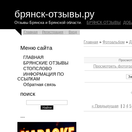
брянск-отзывы.ру
Отзывы Брянска и Брянской области.
БРЯНСК ОТЗЫВЫ
ДОБ
Главная
Регистрация
Вход
Главная
»
Фотоальбом
»
Д
Меню сайта
ГЛАВНАЯ
Просмот
БРЯНСКИЕ ОТЗЫВЫ
Просмотреть фотогр
СТОПСЛОВО
ИНФОРМАЦИЯ ПО
ССЫЛКАМ
Обратная связь
поиск
« Предыдущая
|
3
4
5
...