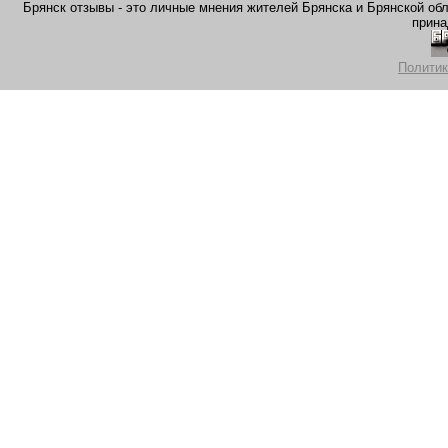
Брянск отзывы - это личные мнения жителей Брянска и Брянской обла
прина
Политик