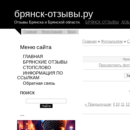
брянск-отзывы.ру
Отзывы Брянска и Брянской области.
БРЯНСК ОТЗЫВЫ
ДОБ
Главная
Регистрация
Вход
Главная
»
Фотоальбом
»
С
Меню сайта
ГЛАВНАЯ
Прос
БРЯНСКИЕ ОТЗЫВЫ
Просмотреть фот
СТОПСЛОВО
ИНФОРМАЦИЯ ПО
ССЫЛКАМ
Обратная связь
поиск
« Предыдущая
|
10
11
12
...