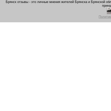
Брянск отзывы - это личные мнения жителей Брянска и Брянской обла
прина
Политик