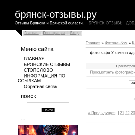
брянск-отзывы.ру
Отзывы Брянска и Брянской области.
БРЯНСК ОТЗЫВЫ
ДОБ
Главная
Регистрация
Вход
Главная
»
Фотоальбом
»
К
Меню сайта
фото кафе У камина адр
ГЛАВНАЯ
БРЯНСКИЕ ОТЗЫВЫ
Просмотров
СТОПСЛОВО
Просмотреть фотографи
ИНФОРМАЦИЯ ПО
ССЫЛКАМ
Обратная связь
поиск
« Предыдущая
|
21
22
23
...