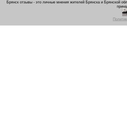
Брянск отзывы - это личные мнения жителей Брянска и Брянской обла
прина
Политик