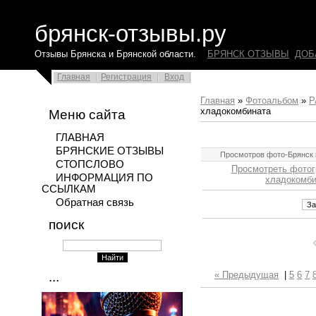
брянск-отзывы.ру
Отзывы Брянска и Брянской области.
БРЯНСК ОТЗЫВЫ
ДОБ
Главная
Регистрация
Вход
Главная
»
Фотоальбом
»
Р
хладокомбината
Меню сайта
ГЛАВНАЯ
БРЯНСКИЕ ОТЗЫВЫ
Просмотров фото-Брянск 
СТОПСЛОВО
Просмотреть фотог
ИНФОРМАЦИЯ ПО
хладокомби
ССЫЛКАМ
Обратная связь
поиск
...
« Предыдущая
|
5
6
7