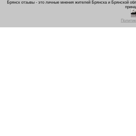
Брянск отзывы - это личные мнения жителей Брянска и Брянской обла
прина
Политик