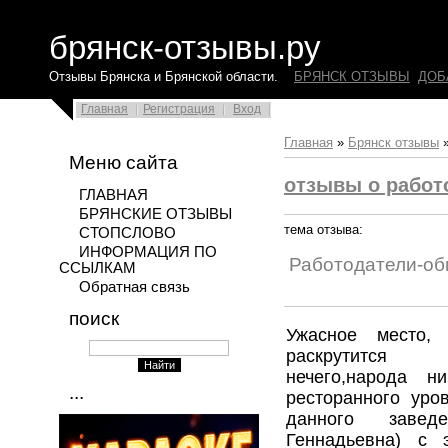
брянск-отзывы.ру
Отзывы Брянска и Брянской области.
БРЯНСК ОТЗЫВЫ
ДОБ
Главная
Регистрация
Вход
Главная
»
Брянск отзывы
Меню сайта
отзывы о работ
ГЛАВНАЯ
БРЯНСКИЕ ОТЗЫВЫ
тема отзыва:
СТОПСЛОВО
ИНФОРМАЦИЯ ПО
Работодатели-о
ССЫЛКАМ
Обратная связь
поиск
Ужасное место,
раскрутится
нечего,народа н
...
ресторанного уро
данного завед
Геннадьевна) с 