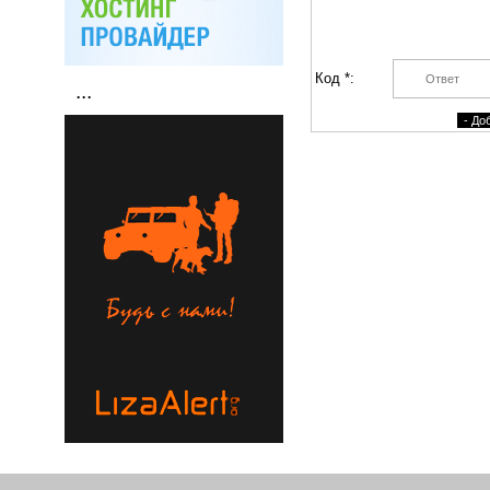
Код *:
...