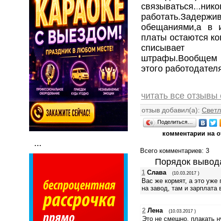
связываться.
.
.ник
работать.Задержив
обещаниями,а в 
платы остаются коп
списывает 
штрафы.Вообщем о
этого работодателя!
читать все отзывы
отзыв добавил(а):
Свет
Поделиться…
комментарии на 
...
Всего комментариев
: 3
Порядок вывод
1
Слава
(10.03.2017 )
Вас же кормят, а это уже
на завод, там и зарплата 
2
Лена
(10.03.2017 )
Это не смешно, плакать 