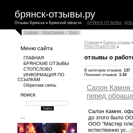
брянск-отзывы.ру
Отзывы Брянска и Брянской области.
БРЯНСК ОТЗЫВЫ
ДОБ
Главная
Регистрация
Вход
Главная
»
Брянск отзывы
РАБОТОДАТЕЛИ
»
Меню сайта
отзывы о работ
ГЛАВНАЯ
БРЯНСКИЕ ОТЗЫВЫ
СТОПСЛОВО
В категории отзывов:
137
Показано отзывов:
1-10
ИНФОРМАЦИЯ ПО
ССЫЛКАМ
Обратная связь
Салон Камня 
поиск
перед обраще
Салон Камня, оф
...
до этого было ОО
ООО "Мастер плюс
естественно ус...