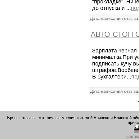
"прокладке". Нич
до отпуска и ...
по
Дата написания отзыва
АВТО-СТОП 
Зарплата черная 
минималка.При у
подписать кучу в
штрафов.Вообщем
В бухгалтери...
по
Дата написания отзыва
Брянск отзывы - это личные мнения жителей Брянска и Брянской обла
прина
Политик