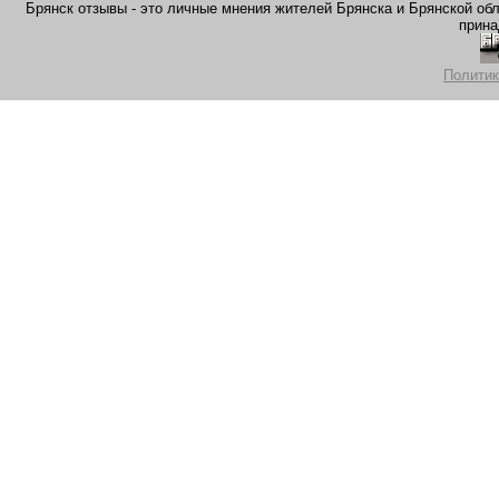
Брянск отзывы - это личные мнения жителей Брянска и Брянской обла
прина
Политик