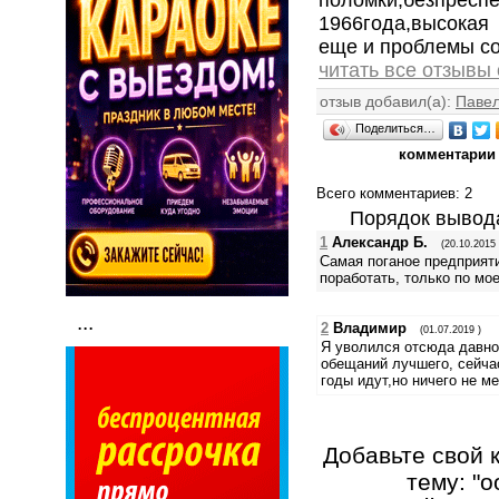
1966года,высокая
еще и проблемы со
читать все отзывы
отзыв добавил(а):
Паве
Поделиться…
комментарии 
Всего комментариев
: 2
Порядок вывод
1
Александр Б.
(20.10.2015 
Самая поганое предприяти
поработать, только по мо
...
2
Владимир
(01.07.2019 )
Я уволился отсюда давно 
обещаний лучшего, сейча
годы идут,но ничего не м
Добавьте свой 
тему: "