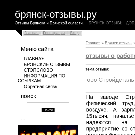
брянск-отзывы.ру
Отзывы Брянска и Брянской области.
БРЯНСК ОТЗЫВЫ
ДОБ
Главная
Регистрация
Вход
Главная
»
Брянск отзывы
Меню сайта
отзывы о работ
ГЛАВНАЯ
БРЯНСКИЕ ОТЗЫВЫ
тема отзыва:
СТОПСЛОВО
ИНФОРМАЦИЯ ПО
ооо Стройдеталь
ССЫЛКАМ
Обратная связь
поиск
На заводе Стр
физический труд
воздухе. А зарп
15тысяч, началь
...
надеются на н
предприятие со с
поломки,без