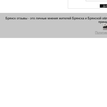
Брянск отзывы - это личные мнения жителей Брянска и Брянской обла
прина
Политик