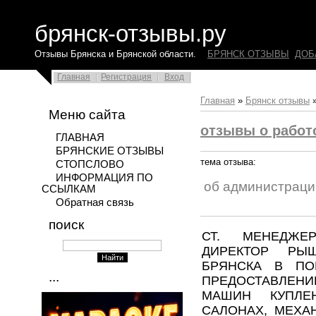
брянск-отзывы.ру
Отзывы Брянска и Брянской области.
БРЯНСК ОТЗЫВЫ
ДОБ
Главная
Регистрация
Вход
Главная
»
Брянск отзывы
Меню сайта
отзывы о работ
ГЛАВНАЯ
БРЯНСКИЕ ОТЗЫВЫ
тема отзыва:
СТОПСЛОВО
ИНФОРМАЦИЯ ПО
об администраци
ССЫЛКАМ
Обратная связь
поиск
СТ. МЕНЕДЖЕР
ДИРЕКТОР РЫ
БРЯНСКА В ПОИ
...
ПРЕДОСТАВЛЕ
МАШИН КУПЛЕ
САЛОНАХ, МЕХА