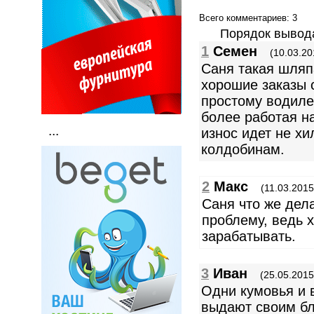
Всего комментариев
: 3
Порядок вывод
1
Семен
(10.03.20
Саня такая шляпа
хорошие заказы 
простому водиле
более работая н
...
износ идет не хи
колдобинам.
2
Макс
(11.03.2015
Саня что же дела
проблему, ведь 
зарабатывать.
3
Иван
(25.05.2015
Одни кумовья и 
выдают своим бл