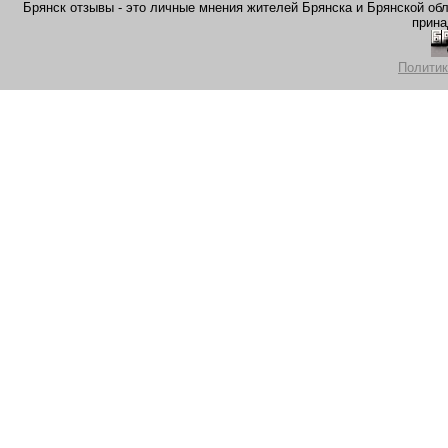
Брянск отзывы - это личные мнения жителей Брянска и Брянской обла
прина
Политик