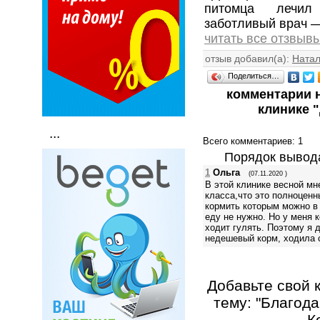
питомца лечил
заботливый врач 
читать все отзвыв
отзыв добавил(а):
Ната
Поделиться…
комментарии 
клинике 
...
Всего комментариев
: 1
Порядок вывод
1
Ольга
(07.11.2020 )
В этой клинике весной мн
класса,что это полноценн
кормить которым можно в 
еду не нужно. Но у меня 
ходит гулять. Поэтому я 
недешевый корм, ходила с
Добавьте свой 
тему: "Благода
К