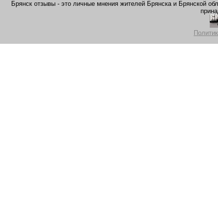
Брянск отзывы - это личные мнения жителей Брянска и Брянской обла
прина
Политик