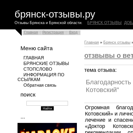
брянск-отзывы.ру
Отзывы Брянска и Брянской области.
БРЯНСК ОТЗЫВЫ
ДОБ
Главная
Регистрация
Вход
Главная
»
Брянск отзывы
Меню сайта
отзвывы о ве
ГЛАВНАЯ
БРЯНСКИЕ ОТЗЫВЫ
СТОПСЛОВО
тема отзыва:
ИНФОРМАЦИЯ ПО
ССЫЛКАМ
Благодарность 
Обратная связь
Котовский"
поиск
Огромная благод
Котовский» и личн
...
лечение и спасен
«Доктор Котов
рекомендации о