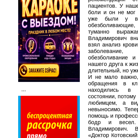
пациентов. У наш
боли и он не мог 
уже были у вр
обезболивающие
туманно выража
Владимирович вни
взял анализ крови
заболевание, 
обезболивание и
нашего друга к жи
длительный, но уже
И не мало важно,
обращения в кли
...
находились в 
состоянии, потому
любимцем, а ви
невыносимо. Тепе
помощь и професси
бодр и весел.
Владимирович. 
«Доктор Котовский»