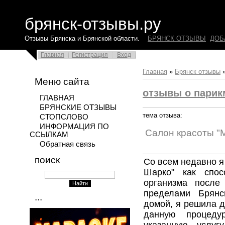
брянск-отзывы.ру
Отзывы Брянска и Брянской области.
БРЯНСК ОТЗЫВЫ
ДОБ
Главная
Регистрация
Вход
Главная
»
Брянск отзывы
Меню сайта
отзывы о парик
ГЛАВНАЯ
БРЯНСКИЕ ОТЗЫВЫ
тема отзыва:
СТОПСЛОВО
ИНФОРМАЦИЯ ПО
Салон красоты "
ССЫЛКАМ
Обратная связь
поиск
Со всем недавно я
Шарко" как спос
организма после
пределами Брянс
...
домой, я решила д
данную процеду
указанную услу