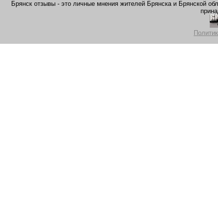
Брянск отзывы - это личные мнения жителей Брянска и Брянской обла
прина
Политик