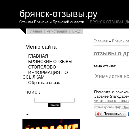
брянск-отзывы.ру
Отзывы Брянска и Брянской области.
БРЯНСК ОТЗЫВЫ
Д
Главная
Регистрация
Вход
Главная
»
Брянск о
Меню сайта
отзывы о др
ГЛАВНАЯ
БРЯНСКИЕ ОТЗЫВЫ
тема отзыва:
СТОПСЛОВО
ИНФОРМАЦИЯ ПО
Химчистка к
ССЫЛКАМ
Обратная связь
поиск
Помогите с поиско
Заранее благодарен
читать все отзывы 
отзыв добавил(а):
Юри
...
Поделиться…