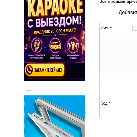
Всего комментарие
Добавьт
Имя *:
...
Код *: