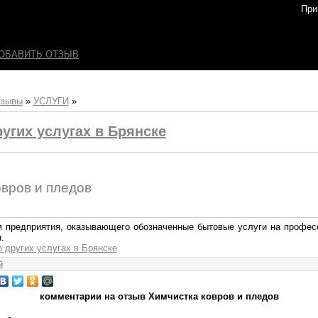
При
ОБАВИТЬ ОТЗЫВ
тзывы
»
УСЛУГИ
»
угих услугах в Брянске
овров и пледов
м предприятия, оказывающего обозначенные бытовые услуги на профес
.
о других услугах в Брянске
й
комментарии на отзыв Химчистка ковров и пледов