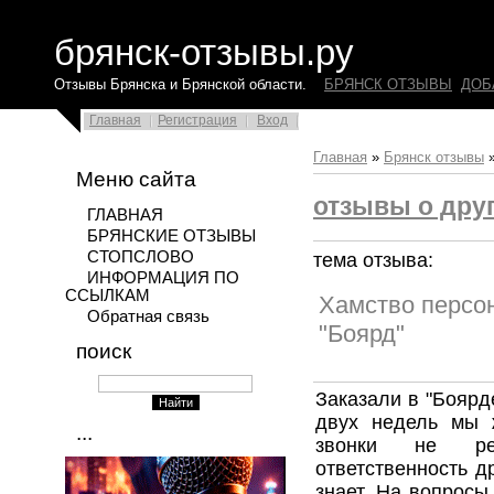
брянск-отзывы.ру
Отзывы Брянска и Брянской области.
БРЯНСК ОТЗЫВЫ
ДОБ
Главная
Регистрация
Вход
Главная
»
Брянск отзывы
Меню сайта
отзывы о друг
ГЛАВНАЯ
БРЯНСКИЕ ОТЗЫВЫ
СТОПСЛОВО
тема отзыва:
ИНФОРМАЦИЯ ПО
ССЫЛКАМ
Хамство персо
Обратная связь
"Боярд"
поиск
Заказали в "Боярд
двух недель мы 
...
звонки не реа
ответственность др
знает. На вопросы 