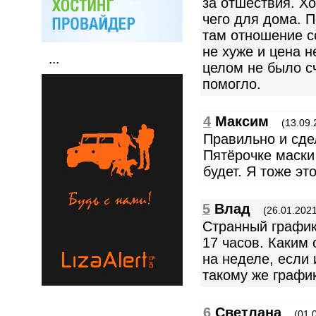
за отшествия. Х
чего для дома. П
там отношение с
не хуже и цена н
...
целом не было сч
помогло.
4
Максим
(13.09.
Правильно и сдел
Пятёрочке маски
будет. Я тоже эт
5
Влад
(26.01.2021
Странный график
17 часов. Каким
на неделе, если 
такому же график
6
Светлана
(01.