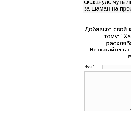
скакануло чуть л
за шаман на про
Добавьте свой 
тему: "Х
расхляба
Не пытайтесь п
Имя *: