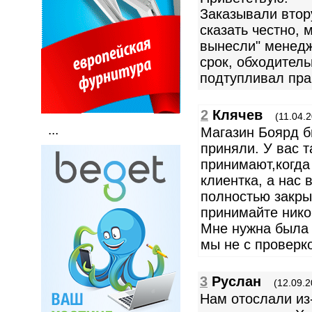
Заказывали втор
сказать честно, 
вынесли" менедж
срок, обходител
подтупливал пра
2
Клячев
(11.04.2
...
Магазин Боярд б
приняли. У вас т
принимают,когда
клиентка, а нас 
полностью закры
принимайте нико
Мне нужна была 
мы не с проверк
3
Руслан
(12.09.2
Нам отослали из-