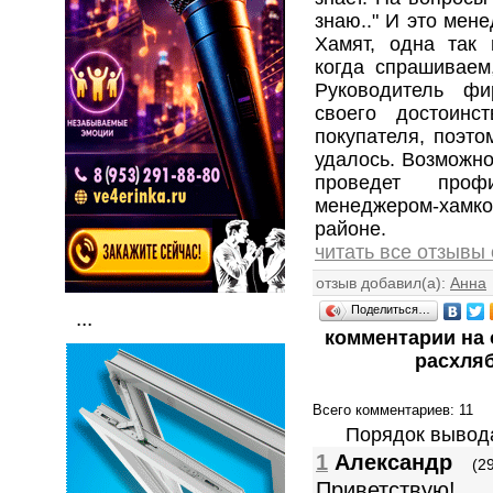
знаю.." И это мен
Хамят, одна так 
когда спрашиваем,
Руководитель фи
своего достоинс
покупателя, поэто
удалось. Возможно,
проведет проф
менеджером-хамк
районе.
читать все отзывы 
отзыв добавил(а):
Анна
Поделиться…
...
комментарии на 
расхля
Всего комментариев
: 11
Порядок вывод
1
Александр
(2
Приветствую!