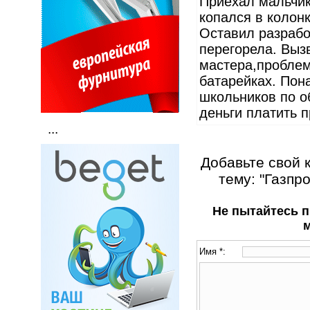
Приехал мальчик
копался в колонк
Оставил разрабо
перегорела. Выз
мастера,проблем
батарейках. Пон
школьников по о
деньги платить п
...
Добавьте свой 
тему: "Газпр
Не пытайтесь п
Имя *: