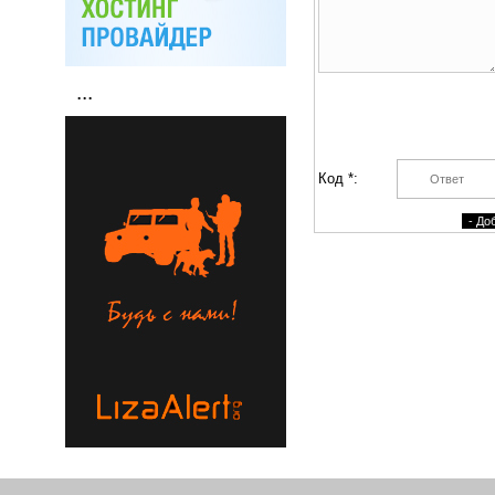
...
Код *: