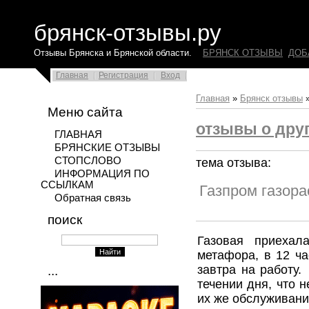
брянск-отзывы.ру
Отзывы Брянска и Брянской области.
БРЯНСК ОТЗЫВЫ
ДОБ
Главная
Регистрация
Вход
Главная
»
Брянск отзывы
Меню сайта
отзывы о друг
ГЛАВНАЯ
БРЯНСКИЕ ОТЗЫВЫ
СТОПСЛОВО
тема отзыва:
ИНФОРМАЦИЯ ПО
ССЫЛКАМ
Газпром газор
Обратная связь
поиск
Газовая приехал
метафора, в 12 ча
завтра на работу.
...
течении дня, что н
их же обслуживани