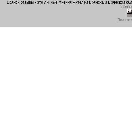
Брянск отзывы - это личные мнения жителей Брянска и Брянской обла
прина
Политик