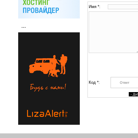
Имя *:
...
Код *: