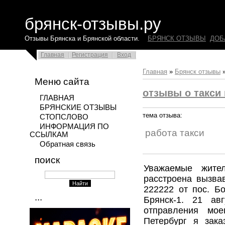
брянск-отзывы.ру
Отзывы Брянска и Брянской области.
БРЯНСК ОТЗЫВЫ
ДОБ
Главная
Регистрация
Вход
Главная
»
Брянск отзывы
Меню сайта
отзывы о такси 
ГЛАВНАЯ
БРЯНСКИЕ ОТЗЫВЫ
тема отзыва:
СТОПСЛОВО
ИНФОРМАЦИЯ ПО
работа такси
ССЫЛКАМ
Обратная связь
поиск
Уважаемые жите
расстроена вызва
222222 от пос. Б
...
Брянск-1. 21 ав
отправления мое
Петербург я зака