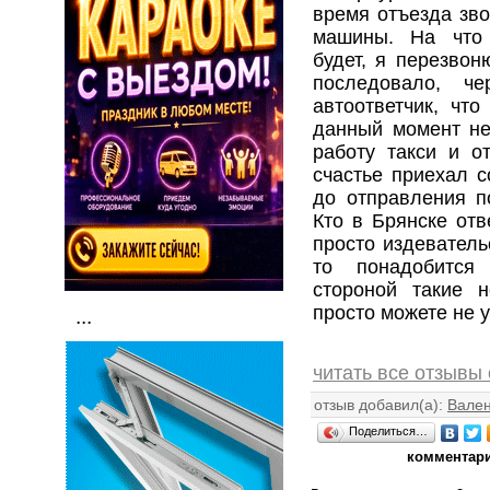
время отъезда зво
машины. На что 
будет, я перезвон
последовало, ч
автоответчик, чт
данный момент не
работу такси и 
счастье приехал с
до отправления п
Кто в Брянске отв
просто издеватель
то понадобится 
стороной такие 
просто можете не у
...
читать все отзывы 
отзыв добавил(а):
Вален
Поделиться…
комментари