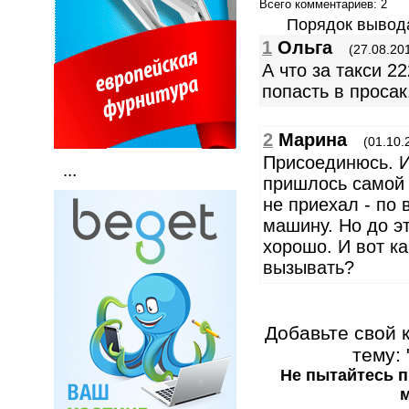
Всего комментариев
: 2
Порядок вывод
1
Ольга
(27.08.20
А что за такси 2
попасть в просак
2
Марина
(01.10.
Присоединюсь. И
...
пришлось самой 
не приехал - по 
машину. Но до э
хорошо. И вот ка
вызывать?
Добавьте свой 
тему: 
Не пытайтесь п