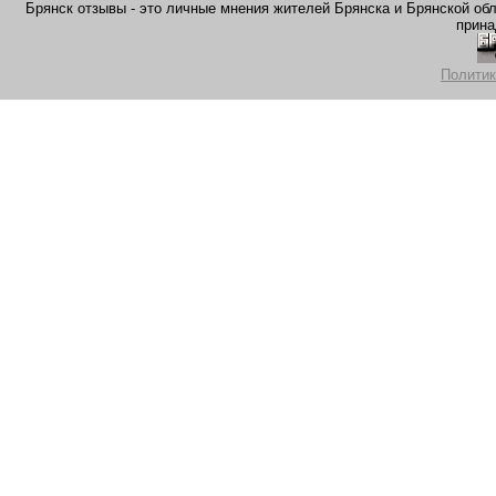
Брянск отзывы - это личные мнения жителей Брянска и Брянской обла
прина
Политик