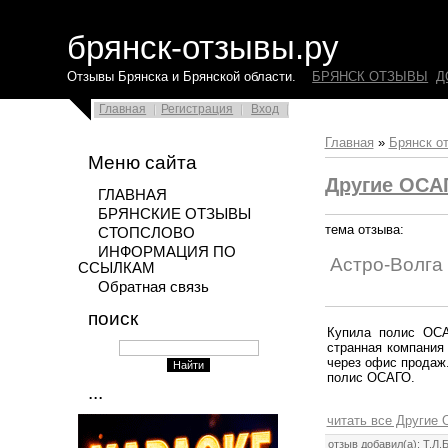
брянск-отзывы.ру
Отзывы Брянска и Брянской области.
БРЯНСК ОТЗЫВЫ
Д
Главная
Регистрация
Вход
Главная
»
Брянск о
Меню сайта
Другие ОС
ГЛАВНАЯ
БРЯНСКИЕ ОТЗЫВЫ
тема отзыва:
СТОПСЛОВО
ИНФОРМАЦИЯ ПО
Астро-Волга
ССЫЛКАМ
Обратная связь
поиск
Купила полис ОСА
странная компания 
через офис продаж.
полис ОСАГО.
...
читать все Други
отзыв добавил(а):
Т.Л.Б