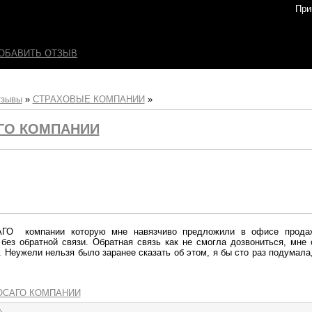
При
ОБАВИТЬ ОТЗЫВ
тзывы
»
СТРАХОВЫЕ КОМПАНИИ
»
АГО КОМПАНИИ
ГО компании которую мне навязчиво предложили в офисе продаж
без обратной связи. Обратная связь как не смогла дозвониться, мне 
 Неужели нельзя было заранее сказать об этом, я бы сто раз подумала
е ОСАГО КОМПАНИИ
.