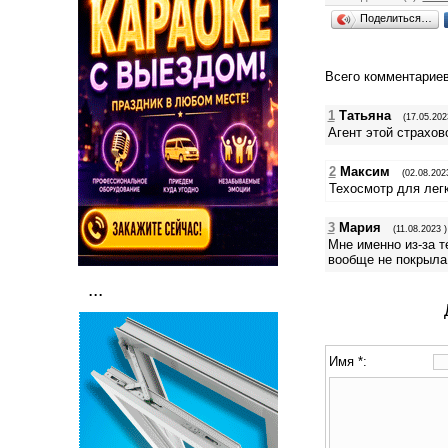
Поделиться…
Всего комментарие
1
Татьяна
(17.05.202
Агент этой страхов
2
Максим
(02.08.202
Техосмотр для легк
3
Мария
(11.08.2023 )
Мне именно из-за т
вообще не покрыла
...
Имя *: