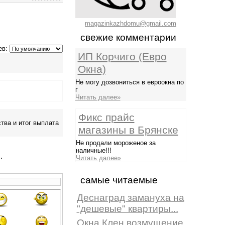
magazinkazhdomu@gmail.com
свежие комментарии
ев:
ИП Корчиго (Евро
Окна)
Не могу дозвониться в евроокна по
г
Читать далее»
Фикс прайс
тва и итог выплата
магазины в Брянске
Не продали мороженое за
наличные!!!
.
Читать далее»
самые читаемые
Деснаград замануха на
"дешевые" квартиры...
Окна Клен возмущение