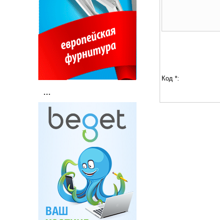
Код *:
...