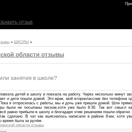
При
ОБАВИТЬ ОТЗЫВ
тзывы
»
ШКОЛЫ
»
ской области отзывы
или занятия в школе?
овезла детей в школу и поехала на работу. Через несколько минут зво
тает и дети пошли домой. Это мрак, мой второклассник без телефона 
Пока я отпросилась с работы, мы и дочь уже пришли домой. Шли прямо
ары были не посыпаны песком,хотя уже было 8:30. Так вот смысл к
 всё равно прибыли в школу и блогадаря этим решениям пошли обратно. 
так сделано. В чат как выяснилось написали в районе 8-ми, хотя ув
то время была за рулём.
рянской области отзывы
ория