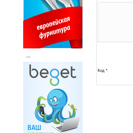
...
Код *: