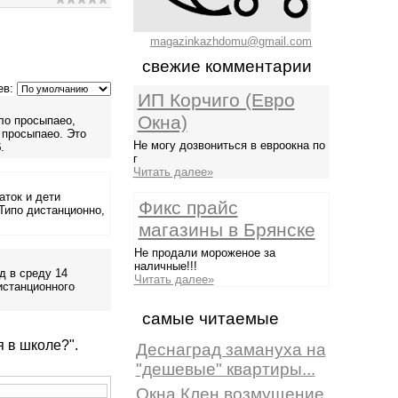
magazinkazhdomu@gmail.com
свежие комментарии
ев:
ИП Корчиго (Евро
Окна)
ло просыпаео,
 просыпаео. Это
Не могу дозвониться в евроокна по
.
г
Читать далее»
аток и дети
Фикс прайс
 Типо дистанционно,
магазины в Брянске
Не продали мороженое за
наличные!!!
д в среду 14
Читать далее»
истанционного
самые читаемые
я в школе?".
Деснаград замануха на
"дешевые" квартиры...
Окна Клен возмущение