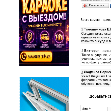
Поделиться…
Всего комментарие
1
Тимошенкова Е.
Сегодня также скол
однако не учились 
какой-то абсурд и 
2
Виктория
(15.02.2
Такое ощущение, чт
учились, притом па
но по факту самоо
...
3
Людмила Борис
Ужас! Лицей им.Езе
февраля и то тольк
обучения нет, кину
Добавьте с
Имя *: