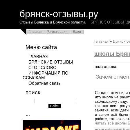
брянск-отзывы.ру
Отзывы Брянска и Брянской области.
БРЯНСК ОТЗЫВЫ
Д
Главная
Регистрация
Вход
Главная
»
Брянск о
Меню сайта
школы Брян
ГЛАВНАЯ
БРЯНСКИЕ ОТЗЫВЫ
тема отзыва:
СТОПСЛОВО
ИНФОРМАЦИЯ ПО
Зачем отмен
ССЫЛКАМ
Обратная связь
поиск
Сегодня отменили п
что школа не рабо
скользскому льду. 
так как все троту
занятия, если дети
...
и зачем всё было 
работе, так как в э
читать все школы Б
отзыв добавил(а):
Викт