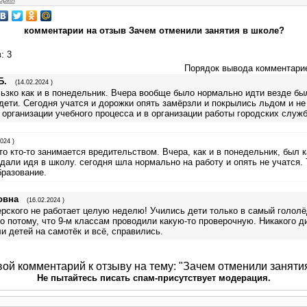
комментарии на отзыв Зачем отменили занятия в школе?
в
: 3
Порядок вывода комментари
Б.
(14.02.2024 )
ьзко как и в понедельник. Вчера вообще было нормально идти везде бы
дети. Сегодня учатся и дорожки опять замёрзли и покрылись льдом и не
в организации учебного процесса и в организации работы городских служб
024 )
о кто-то занимается вредительством. Вчера, как и в понедельник, был к
дали идя в школу. сегодня шла нормально на работу и опять не учатся.
бразование.
овна
(16.02.2024 )
рского не работает целую неделю! Учились дети только в самый гололё
о потому, что 9-м классам проводили какую-то проверочную. Никакого д
ли детей на самотёк и всё, справились.
вой комментарий к отзыву на тему: "Зачем отменили заняти
Не пытайтесь писать спам-присутствует модерация.