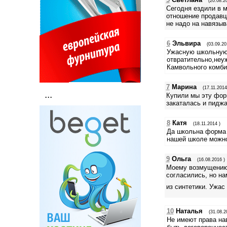
(20.08.2
Сегодня ездили в м
отношение продавца
не надо на навязы
6
Эльвира
(03.09.20
Ужасную школьную 
отвратительно,неу
Камвольного комбин
7
Марина
(17.11.2014
...
Купили мы эту форм
закаталась и пиджак 
8
Катя
(18.11.2014 )
Да школьна форма 
нашей школе можно
9
Ольга
(16.08.2016 )
Моему возмущению 
согласились, но н
из синтетики. Ужа
10
Наталья
(31.08.2
Не имеют права на