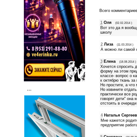
Всего комментарие
1
Оля
(02.02.2014 )
Вот это да я вообщ
школу
2
Лиза
(11.03.2014 )
А можно ли самой 
3
Елена
(18.08.2014 )
Хочется спросить д
форму на этом пре
классе- вопрос о к
к октябрю ткань за
Но простите, а что
...
Но извините отдать 
практически все ро
говорят дети" она 
отстоять в очереди
4
Наталья Сергее
Мне кажется родите
предприятие работа
5
Светлана