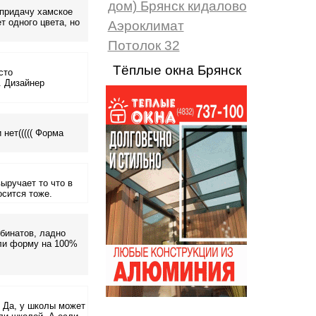
дом) Брянск кидалово
 придачу хамское
т одного цвета, но
Аэроклимат
Потолок 32
Тёплые окна Брянск
сто
. Дизайнер
нет((((( Форма
ыручает то что в
осится тоже.
бинатов, ладно
или форму на 100%
. Да, у школы может
...