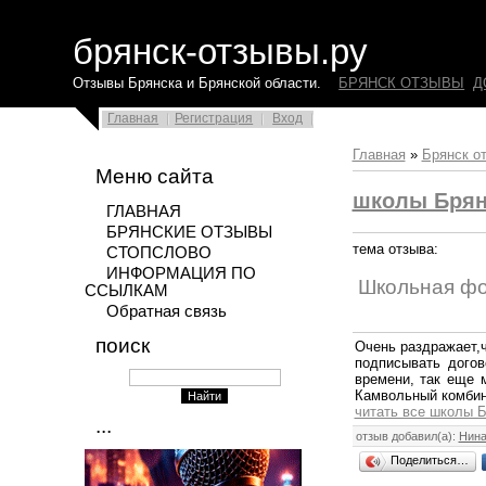
брянск-отзывы.ру
Отзывы Брянска и Брянской области.
БРЯНСК ОТЗЫВЫ
Д
Главная
Регистрация
Вход
Главная
»
Брянск о
Меню сайта
школы Брян
ГЛАВНАЯ
БРЯНСКИЕ ОТЗЫВЫ
тема отзыва:
СТОПСЛОВО
ИНФОРМАЦИЯ ПО
Школьная ф
ССЫЛКАМ
Обратная связь
поиск
Очень раздражает,ч
подписывать дого
времени, так еще 
Камвольный комбин
читать все школы Б
...
отзыв добавил(а):
Нин
Поделиться…