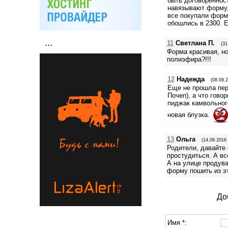
быть договоренност
навязывают форму,
все покупали форм
обошлись в 2300. Е
...
11
Светлана П.
(31
Форма красивая, но
полиэфира?!!!
12
Надежда
(08.09.2
Еще не прошла пер
Почеп), а что гово
пиджак камвольного
новая блузка.
13
Ольга
(14.09.2016 
Родители, давайте 
простудиться. А вс
А на улице продува
форму пошить из эт
До
Имя *: