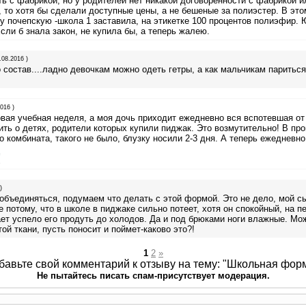
ь с фабрикой, но у родителей нет никакой договоренности с фабрикой и
 то хотя бы сделали доступные цены, а не бешеные за полиэстер. В это
у почепскую -школа 1 заставила, на этикетке 100 процентов полиэфир. 
сли б знала закон, не купила бы, а теперь жалею.
.08.2016 )
 состав....ладно девочкам можно одеть гетры, а как мальчикам париться
016 )
вая учебная неделя, а моя дочь приходит ежедневно вся вспотевшая от
рить о детях, родители которых купили пиджак. Это возмутительно! В пр
 комбината, такого не было, блузку носили 2-3 дня. А теперь ежедневно
)
объединяться, подумаем что делать с этой формой. Это не дело, мой с
е потому, что в школе в пиджаке сильно потеет, хотя он спокойный, на п
ет успело его продуть до холодов. Да и под брюками ноги влажные. Мо
ой ткани, пусть поносит и поймет-каково это?!
1
2
»
бавьте свой комментарий к отзыву на тему: "Школьная форм
Не пытайтесь писать спам-присутствует модерация.