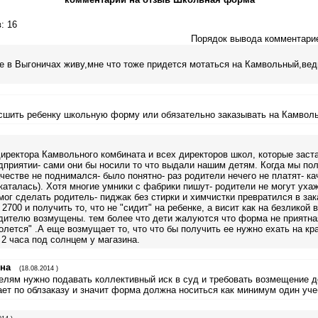
в
: 16
Порядок вывода комментари
е в Выгоничах живу,мне что тоже придется мотаться на Камвольный,вед
сшить ребенку школьную форму или обязательно заказывать на Камвол
иректора Камвольного комбината и всех директоров школ, которые заст
дприятии- сами они бы носили то что выдали нашим детям. Когда мы по
ачестве не поднимался- было понятно- раз родители нечего не платят- ка
 каталась). Хотя многие умники с фабрики пишут- родители не могут уха
 мог сделать родитель- пиджак без стирки и химчистки превратился в за
2700 и получить то, что не "сидит" на ребенке, а висит как на безликой 
дителю возмущены. тем более что дети жалуются что форма не приятная
колется" .А еще возмущает то, что что бы получить ее нужно ехать на кра
 2 часа под солнцем у магазина.
вна
(18.08.2014 )
лям нужно подавать коллективный иск в суд и требовать возмещение ден
ет по облзаказу и значит форма должна носиться как минимум один уче