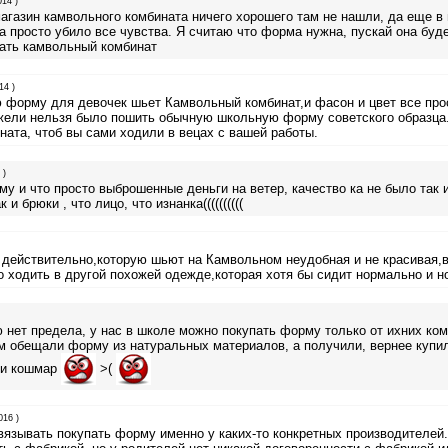
014 )
агазин камвольного комбината ничего хорошего там не нашли, да еще в
 просто убило все чувства. Я считаю что форма нужна, пускай она буде
вать камвольный комбинат
14 )
форму для девочек шьет Камвольный комбинат,и фасон и цвет все про
жели нельзя было пошить обычную школьную форму советского образца
ата, чтоб вы сами ходили в вецах с вашей работы.
 )
у и что просто выброшенные деньги на ветер, качество ка не было так и 
и брюки , что лицо, что изнанка((((((((((
действительно,которую шьют на Камвольном неудобная и не красивая,в
 ходить в другой похожей одежде,которая хотя бы сидит нормально и н
нет предела, у нас в школе можно покупать форму только от ихних ком
ам обещали форму из натуральных материалов, а получили, вернее куп
с и кошмар
>(
016 )
вязывать покупать форму именно у каких-то конкретных производителей