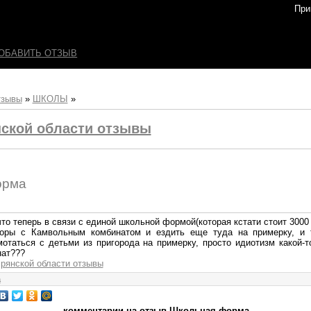
При
ОБАВИТЬ ОТЗЫВ
тзывы
»
ШКОЛЫ
»
ской области отзывы
орма
то теперь в связи с единой школьной формой(которая кстати стоит 3000
воры с Камвольным комбинатом и ездить еще туда на примерку, и т
мотаться с детьми из пригорода на примерку, просто идиотизм какой-
ат???
рянской области отзывы
а
комментарии на отзыв Школьная форма