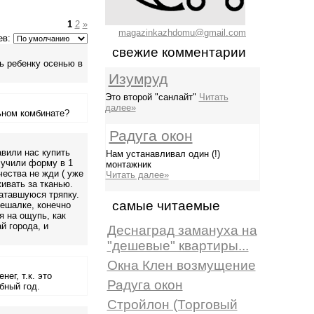
1
2
»
magazinkazhdomu@gmail.com
ев:
свежие комментарии
ь ребенку осенью в
Изумруд
Это второй "санлайт"
Читать
далее»
ьном комбинате?
Радуга окон
авили нас купить
Нам устанавливал один (!)
лучили форму в 1
монтажник
чества не жди ( уже
Читать далее»
живать за тканью.
катавшуюся тряпку.
самые читаемые
вешалке, конечно
 на ощупь, как
й города, и
Деснаград замануха на
"дешевые" квартиры...
Окна Клен возмущение
ег, т.к. это
Радуга окон
бный год.
Стройлон (Торговый