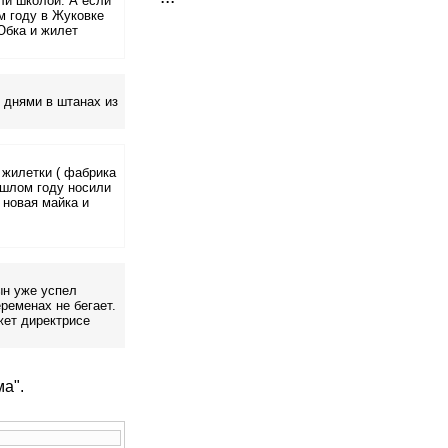
ли школой. А если
м году в Жуковке
Юбка и жилет
 днями в штанах из
 жилетки ( фабрика
ошлом году носили
 новая майка и
ын уже успел
еременах не бегает.
жет директрисе
а".