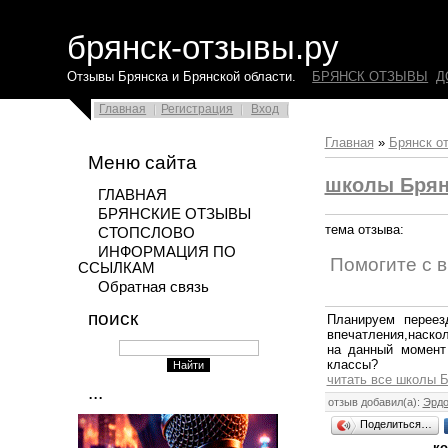
брянск-отзывы.ру
Отзывы Брянска и Брянской области.
БРЯНСК ОТЗЫВЫ
Д
Главная
Регистрация
Вход
Главная
»
Брянск о
Меню сайта
школы Брян
ГЛАВНАЯ
БРЯНСКИЕ ОТЗЫВЫ
тема отзыва:
СТОПСЛОВО
ИНФОРМАЦИЯ ПО
Помогите с 
ССЫЛКАМ
Обратная связь
поиск
Планируем переез
впечатления,наско
на данный момент 
классы?
читать все школы 
...
отзыв добавил(а):
Эрдо
Поделиться…
ко