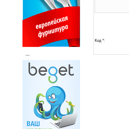
Код *:
...