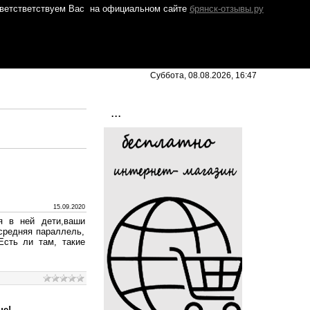
ветстветствуем Вас
на официальном сайте
брянск-отзывы.ру
Суббота, 08.08.2026, 16:47
...
15.09.2020
я в ней дети,ваши
средняя параллель,
Есть ли там, такие
не!