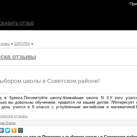
При
ОБАВИТЬ ОТЗЫВ
тзывы
»
ШКОЛЫ
»
ска отзывы
выбором школы в Советском районе!
д в Брянск.Посоветуйте школу,ближайшая школа N 3.У кого учатс
лько вы довольны обучением, нравится ли вашим детям..?Интересует 
дочь учится в 6 классе с углублённым английским и математикой.
Брянска отзывы
ган Елена
мментарии на отзыв Помогите с выбором школы в Советском райо