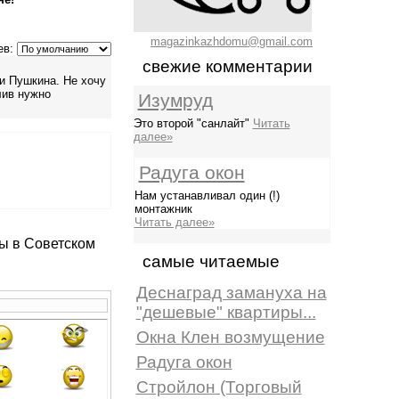
magazinkazhdomu@gmail.com
ев:
свежие комментарии
и Пушкина. Не хочу
лив нужно
Изумруд
Это второй "санлайт"
Читать
далее»
Радуга окон
Нам устанавливал один (!)
монтажник
Читать далее»
лы в Советском
самые читаемые
Деснаград замануха на
"дешевые" квартиры...
Окна Клен возмущение
Радуга окон
Стройлон (Торговый