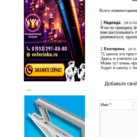
Всего комментарие
1
Надежда
(08.10.202
Я не по принципу б
вам рассказывать п
развиваться, одноз
2
Екатерина
(26.02
71 школа это прост
Здесь и учителя си
Моим тут очень нра
Ходят в школу с б
Добавьте сво
...
Имя *: