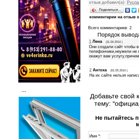
отзыв добавил(а):
Русл
Поделиться…
комментарии на отзыв 
Всего комментариев
: 2
Порядок вывод
1
Лена
(11.04.2014 )
Они создали сайт чтобы в
телефончики,неужели не п
окажут вам услугу,причем
2
Антоха
(01.05.2014 )
На их сайте нельзя написа
...
Добавьте свой 
тему: "официа
Не пытайтесь п
Имя *: