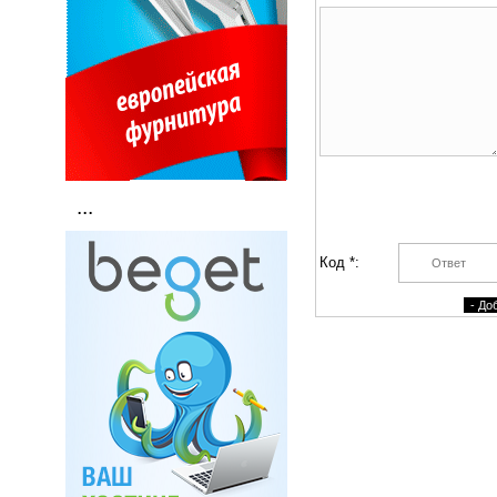
...
Код *: