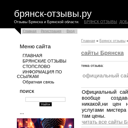
брянск-отзывы.ру
Отзывы Брянска и Брянской области.
БРЯНСК ОТЗЫВЫ
ДОБ
Главная
Регистрация
Вход
Главная
»
Брянск отзывы
Меню сайта
сайты Брянска
ГЛАВНАЯ
БРЯНСКИЕ ОТЗЫВЫ
тема отзыва:
СТОПСЛОВО
ИНФОРМАЦИЯ ПО
официальный сай
ССЫЛКАМ
Обратная связь
поиск
Официальный сай
вообще создав
никакой,ни цен 
услугами мистера
...
там цены.
читать все сайты 