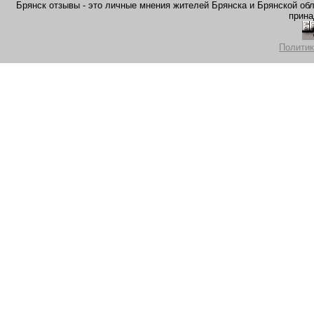
Брянск отзывы - это личные мнения жителей Брянска и Брянской обла
прина
Политик