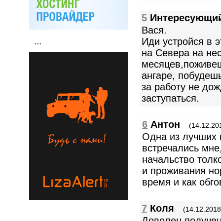
5
Интересующи
Вася.
Иди устройся в э
...
на Севера на не
месяцев,поживеш
ангаре, побудеш
за работу не до
заступаться.
6
Антон
(14.12.20
Одна из лучших 
встречались мне
начальство толк
и проживания но
время и как обг
7
Коля
(14.12.2018
Доволен получе