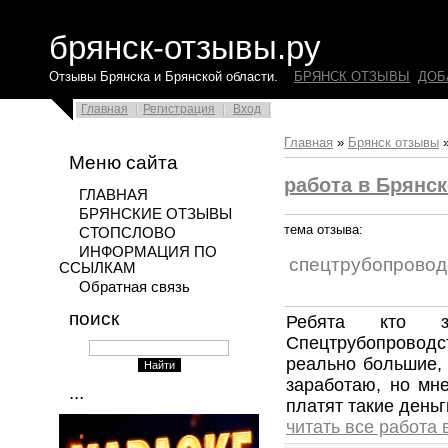
брянск-отзывы.ру
Отзывы Брянска и Брянской области.
БРЯНСК ОТЗЫВЫ
ДОБ
Главная
Регистрация
Вход
Главная
»
Брянск отзывы
Меню сайта
работа в Брянс
ГЛАВНАЯ
БРЯНСКИЕ ОТЗЫВЫ
тема отзыва:
СТОПСЛОВО
ИНФОРМАЦИЯ ПО
спецтрубопровод
ССЫЛКАМ
Обратная связь
поиск
Ребята кто з
Спецтрубопровод
реально большие,
заработаю, но мне
...
платят такие деньг
читать все работа