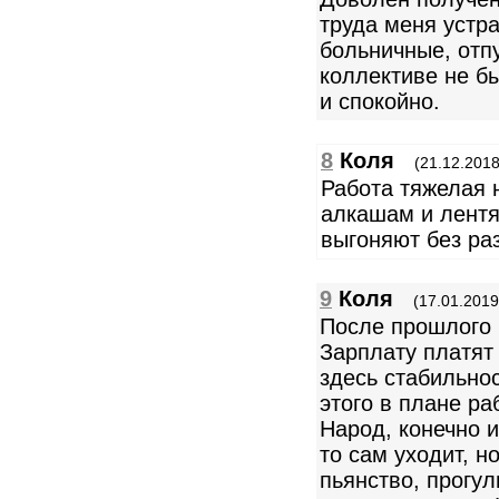
труда меня устр
больничные, отп
коллективе не б
и спокойно.
8
Коля
(21.12.2018
Работа тяжелая 
алкашам и лентя
выгоняют без ра
9
Коля
(17.01.2019
После прошлого 
Зарплату платят
здесь стабильнос
этого в плане ра
Народ, конечно и
то сам уходит, н
пьянство, прогул