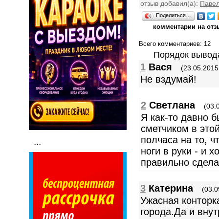
отзыв добавил(а):
Паве
Поделиться…
комментарии на отз
Всего комментариев
: 12
Порядок вывод
1
Вася
(23.05.2015
Не вздумай!
2
Светлана
(03.
Я как-то давно 
сметчиком в это
полчаса на то, ч
...
ноги в руки - и 
правильно сдел
3
Катерина
(03.0
Ужасная конторк
города.Да и внут