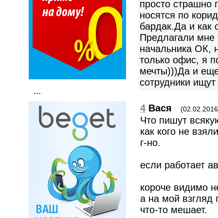
просто страшно 
носятся по корид
бардак.Да и как 
Предлагали мне 
начальника ОК, 
только офис, я п
мечты)))Да и ещ
сотрудники ищут 
...
4
Вася
(02.02.2016
Что пишут всяку
как кого не взял
г-но.
если работает ав
короче видимо не
а на мой взгляд
что-то мешает.