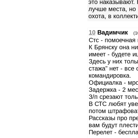
это наказывают. 
лучше места, но
охота, в коллект
10
Вадимчик
(1
Стс - помоечная 
К Брянску она н
имеет - будете и
Здесь у них толь
стажа" нет - все
командировка.
Официалка - мро
Задержка - 2 мес
З/п срезают толь
В СТС любят уве
потом штрафоват
Рассказы про пре
вам будут плести
Перелет - беспла