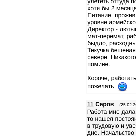
улететь оттуда 
хотя бы 2 месяц
Питание, прожива
уровне армейско
Директор - люты
мат-перемат, раб
быдло, расходны
Текучка бешеная 
севере. Никакого
помине.
Короче, работат
пожелать.
11
Серов
(25.02.2
Работа мне дала
то нашел постоя
в трудовую и ув
дне. Начальство 