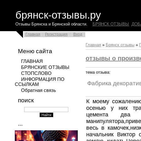
брянск-отзывы.ру
Отзывы Брянска и Брянской области.
БРЯНСК ОТЗЫВЫ
ДОБ
Главная
Регистрация
Вход
Главная
»
Брянск отзывы
»
Меню сайта
отзывы о произв
ГЛАВНАЯ
БРЯНСКИЕ ОТЗЫВЫ
тема отзыва:
СТОПСЛОВО
ИНФОРМАЦИЯ ПО
Фабрика декорати
ССЫЛКАМ
Обратная связь
поиск
К моему сожалению
осенью у них тра
цемента два 
манипулятора,прив
...
весь в камочек,низ
начальник Виктор о
землю кидать.Чере