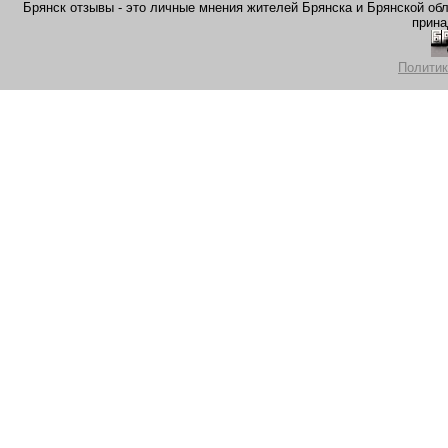
Брянск отзывы - это личные мнения жителей Брянска и Брянской обла
прина
Политик