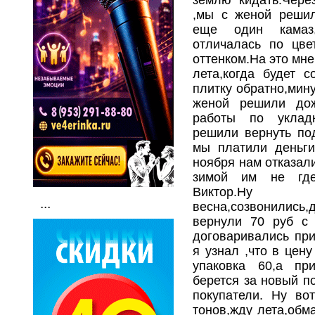
,мы с женой решил
еще один камаз
отличалась по цве
оттенком.На это мн
лета,когда будет с
плитку обратно,мин
женой решили дож
работы по укладк
решили вернуть по
мы платили деньги
ноября нам отказали
зимой им не где,
Викто
...
весна,созвонились,
вернули 70 руб с 
договаривались при
я узнал ,что в цен
упаковка 60,а пр
берется за новый п
покупатели. Ну во
тонов,жду лета,обм