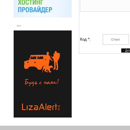
...
Код *: