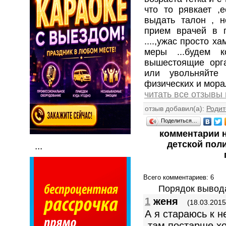
что то рявкает ,е
выдать талон , н
прием врачей в 
....,ужас просто х
меры ...будем к
вышестоящие орган
или увольняйте
физических и мора
читать все отзывы
отзыв добавил(а):
Родит
Поделиться…
комментарии н
детской пол
...
Всего комментариев
: 6
Порядок вывод
1
женя
(18.03.2015
А я стараюсь к н
,там постарше х