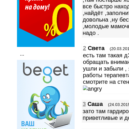
все быстро наход
,найдёт ,заполни
довольна ,ну бес
,молодые мамочки
надо .
2
Света
(20.03.201
...
есть там такая д
обращать вниман
ушли и забыли , 
работы терапевта
смотрите на стен
3
Cаша
(24.03.2015
зато там гардир
приветливые и 