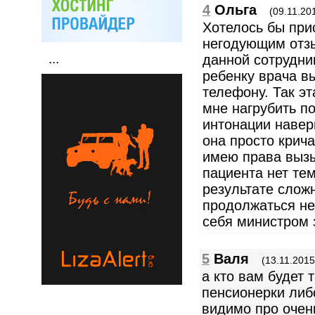
4
Ольга
(09.11.20
Хотелось бы при
негодующим отз
...
данной сотрудн
ребенку врача в
телефону. Так эт
мне нагрубить по
интонации наверн
она просто крича
имею права вызы
пациента нет те
результате слож
продолжаться не
себя министром
5
Валя
(13.11.2015
а кто вам будет 
пенсионерки либо
видимо про очен