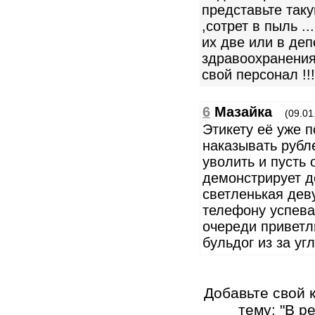
представьте таку
,сотрет в пыль .
их две или в де
здравоохранения 
свой персонал !!!
6
Мазайка
(09.01
Этикету её уже п
наказывать рубл
уволить и пусть 
демонстрирует д
светленькая дев
телефону успева
очереди приветли
бульдог из за уг
Добавьте свой 
тему: "В р