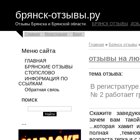
брянск-отзывы.ру
Отзывы Брянска и Брянской области.
БРЯНСК ОТЗЫВЫ
ДОБ
Главная
Регистрация
Вход
Главная
»
Брянск отзывы
Меню сайта
отзывы на лю
ГЛАВНАЯ
БРЯНСКИЕ ОТЗЫВЫ
СТОПСЛОВО
тема отзыва:
ИНФОРМАЦИЯ ПО
ССЫЛКАМ
В регистратуре
Обратная связь
№ 2 работает г
поиск
Скажите заведую
зачем вам такой
...
...которая хамит 
полная ,темнов
возраста тетка и 