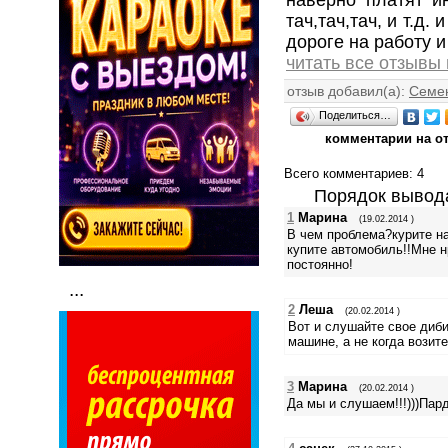
тач,тач,тач, и т.д.
дороге на работу и
читать все отзывы
отзыв добавил(а):
Семе
Поделиться…
комментарии на о
Всего комментариев
: 4
Порядок вывод
1
Марина
(19.02.2014 )
В чем проблема?курите на
купите автомобиль!!Мне 
постоянно!
...
2
Леша
(20.02.2014 )
Вот и слушайте свое диб
машине, а не когда возите
3
Марина
(20.02.2014 )
Да мы и слушаем!!!)))Па