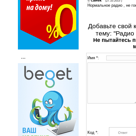
4
санек
(27.10.2015 )
Нормальное радио , не г
Добавьте свой 
тему: "Радио
Не пытайтесь п
...
Имя *:
Код *: