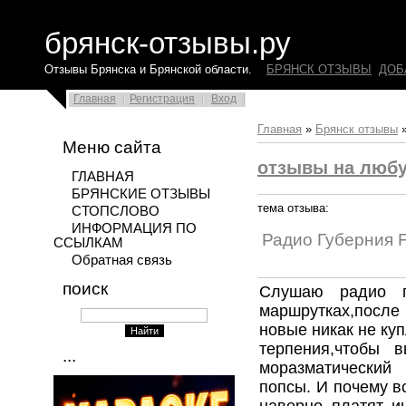
брянск-отзывы.ру
Отзывы Брянска и Брянской области.
БРЯНСК ОТЗЫВЫ
ДОБ
Главная
Регистрация
Вход
Главная
»
Брянск отзывы
Меню сайта
отзывы на люб
ГЛАВНАЯ
БРЯНСКИЕ ОТЗЫВЫ
тема отзыва:
СТОПСЛОВО
ИНФОРМАЦИЯ ПО
Радио Губерния 
ССЫЛКАМ
Обратная связь
поиск
Слушаю радио г
маршрутках,после 
новые никак не ку
терпения,чтобы 
...
моразматический
попсы. И почему в
наверно платят и