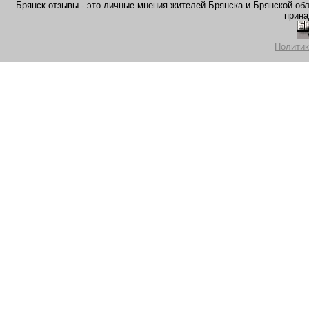
Брянск отзывы - это личные мнения жителей Брянска и Брянской обла
прина
Политик