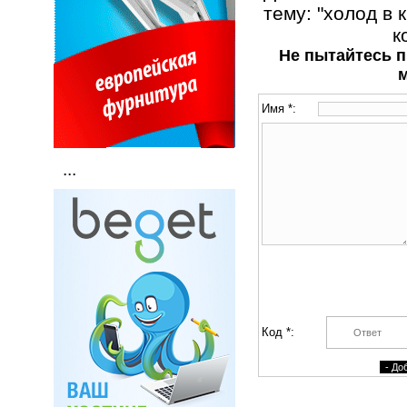
тему: "холод в 
к
Не пытайтесь п
Имя *:
...
Код *: