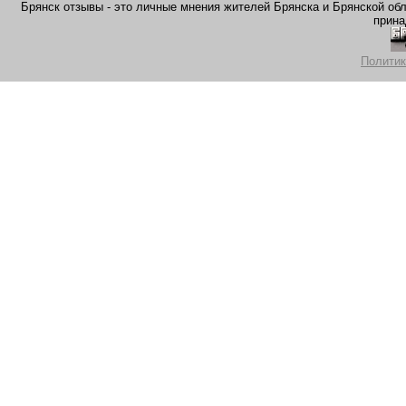
Брянск отзывы - это личные мнения жителей Брянска и Брянской обла
прина
Политик