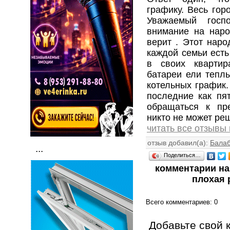
графику. Весь гор
Уважаемый госп
внимание на наро
верит . Этот наро
каждой семьи есть
в своих кварти
батареи ели теплы
котельных график.
последние как пят
обращаться к пр
никто не может реш
читать все отзывы
отзыв добавил(а):
Балаб
...
Поделиться…
комментарии на
плохая 
Всего комментариев
: 0
Добавьте свой 