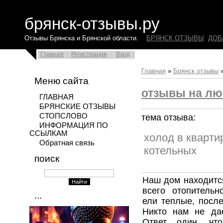
брянск-отзывы.ру
Отзывы Брянска и Брянской области.
БРЯНСК ОТЗЫВЫ
ДОБ
Главная
Регистрация
Вход
Главная
»
Брянск отзывы
Меню сайта
отзывы на лю
ГЛАВНАЯ
БРЯНСКИЕ ОТЗЫВЫ
СТОПСЛОВО
тема отзыва:
ИНФОРМАЦИЯ ПО
ССЫЛКАМ
холод в кварти
Обратная связь
котельных
поиск
Наш дом находится
всего отопительн
...
ели теплые, после
Никто нам не дае
Ответ один, чт