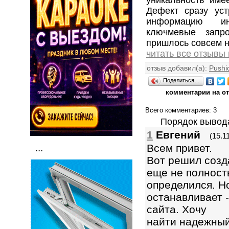
Дефект сразу уст
информацию ин
ключмевые запр
пришлось совсем н
читать все отзывы
отзыв добавил(а):
Pushi
Поделиться…
комментарии на от
Всего комментариев
: 3
Порядок вывод
1
Евгений
(15.1
Всем привет.
...
Вот решил созда
еще не полност
определился. Н
останавливает -
сайта. Хочу
найти надежный