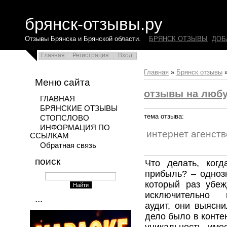
брянск-отзывы.ру
Отзывы Брянска и Брянской области.
БРЯНСК ОТЗЫВЫ
ДОБ
Главная
Регистрация
Вход
Главная
»
Брянск отзывы
Меню сайта
отзывы на люб
ГЛАВНАЯ
БРЯНСКИЕ ОТЗЫВЫ
тема отзыва:
СТОПСЛОВО
ИНФОРМАЦИЯ ПО
интернет агенство
ССЫЛКАМ
Обратная связь
поиск
Что делать, когд
прибыль? – однозн
который раз убеж
исключительно 
...
аудит, они выясни
дело было в контен
уникальность име