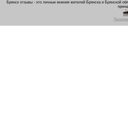
Брянск отзывы - это личные мнения жителей Брянска и Брянской обла
прина
Политик