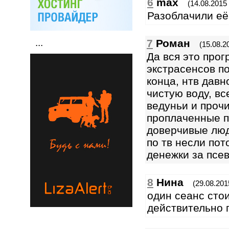
6
max
(14.08.2015 
Разоблачили её
7
Роман
...
(15.08.2
Да вся это про
экстрасенсов по
конца, нтв давн
чистую воду, вс
ведуньи и проч
проплаченные п
доверчивые люд
по тв несли по
денежки за псев
8
Нина
(29.08.201
один сеанс стои
действительно 