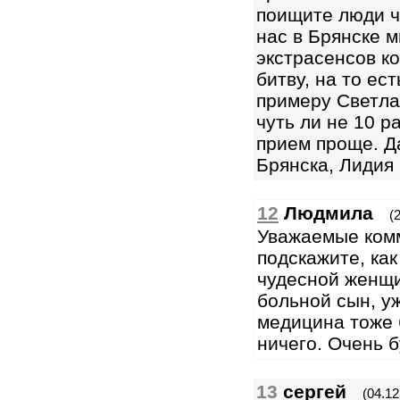
поищите люди ч
нас в Брянске м
экстрасенсов ко
битву, на то ес
примеру Светла
чуть ли не 10 р
прием проще. Да
Брянска, Лидия 
12
Людмила
(
Уважаемые ком
подскажите, как
чудесной женщи
больной сын, уж
медицина тоже 
ничего. Очень б
13
сергей
(04.12