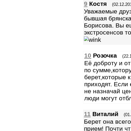
9
Костя
(02.12.20
Уважаемые друз
бывшая брянска
Борисова. Вы е
экстросенсов то
10
Розочка
(22.
Её доброту и о
по сумме,котор
берет,которые 
приходят. Если 
не назначай це
люди могут отб
11
Виталий
(01
Берет она всего
прием! Почти ч