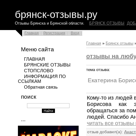
брянск-отзывы.ру
Отзывы Брянска и Брянской области.
БРЯНСК ОТЗЫВЫ
ДОБ
Главная
Регистрация
Вход
Главная
»
Брянск отзывы
Меню сайта
отзывы на люб
ГЛАВНАЯ
БРЯНСКИЕ ОТЗЫВЫ
тема отзыва:
СТОПСЛОВО
ИНФОРМАЦИЯ ПО
Екатерина Борис
ССЫЛКАМ
Обратная связь
поиск
Кому-то из людей 
Борисова как 
обращаться за по
людей. Спасибо А
...
читать все отзывы
отзыв добавил(а):
Анаст