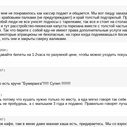
 мне не понравилось как кассир подает и общается. Мы вот пиццу заказа
с крабовыми палками (не предупреждают) и край толстый подгорелый. П
обой люди не все уносят подносы с тарелками, так все и стоит на стола
 и тут расстройство-пекинская капуста порезана вместе с толстой частью
. Так что берите с собой еду-не имеют права дополнительные услуги на
екоторые атракционы не безопасные, на горки когда поднимаешься босик
 хоть они и закрыты сверху валиками.
.2016 )
давайте билеты на 1-2часа по разумной цене, чтобы можно уходить поку
17 )
есть круче "Бумеранга"!!!!! Супеп !!!!!!!!
 )
 потому что кушать нужно только по месту, а еда мягко говоря так себе
ь не пробудешь, а с малышом 3 года и подавно. Правильно говорят луч
017 )
ое кафе, там в меню даже манная каша есть, придираетесь. Мы со взро