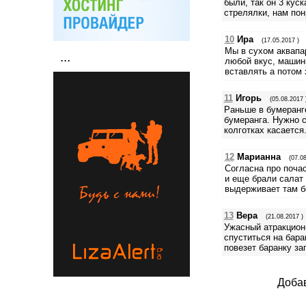
были, так он 3 кус
стрелялки, нам пон
10
Ира
(17.05.2017 )
Мы в сухом аквапар
...
любой вкус, машинк
вставлять а потом 
11
Игорь
(05.08.2017 
Раньше в бумеранге
бумеранга. Нужно с
колготках касается
12
Марианна
(07.08
Согласна про почас
и еще брали салат
выдерживает там бо
13
Вера
(21.08.2017 )
Ужасный атракцион-
спуститься на бара
повезет баранку за
Добав