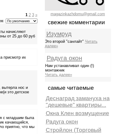
magazinkazhdomu@gmail.com
1
2
3
»
ев:
свежие комментарии
аты начисляют
Изумруд
ны от 25 до 60 руб
Это второй "санлайт"
Читать
далее»
Радуга окон
 а присмотр их
Нам устанавливал один (!)
монтажник
Читать далее»
самые читаемые
, вытерла нос и
е(и это детское
Деснаград замануха на
"дешевые" квартиры...
Окна Клен возмущение
а я с младшим была
Радуга окон
лик качающийся,
ло приятно, что мы
Стройлон (Торговый