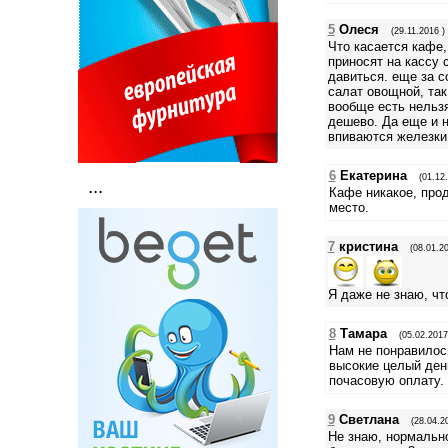
5
Олеся
(29.11.2016 )
Что касается кафе,
приносят на кассу 
давиться. еще за с
салат овощной, так
вообще есть нельзя
дешево. Да еще и н
впиваются железки,
6
Екатерина
(01.12
...
Кафе никакое, про
место.
7
кристина
(08.01.20
Я даже не знаю, что 
8
Тамара
(05.02.2017
Нам не понравилось
высокие целый ден
почасовую оплату.
9
Светлана
(28.04.2
Не знаю, нормальн