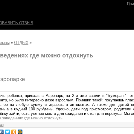
При
ОБАВИТЬ ОТЗЫВ
тзывы
»
ОТДЫХ
»
ведениях где можно отдохнуть
Аэропарке
ечь ребенка, приехав в Аэропарк, на 2 этаже зашли в "Бумеранг"- эт
нтр, но было интересно даже взрослым. Принцип такой: покупаешь плас
ь ее на любую сумму и играешь в автоматах. А также для детей ес
нь,а в будний 100 руб/день. Удобно, дети под присмотром, родители 
ёнку зайти, есть уютное место для ожидания и стол для перекуса. Мы 
о заведениях где можно отдохнуть
ан