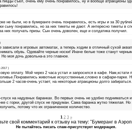
ка пиццы съел, очень ему очень понравилось, ну и вообще атракционы здо
равилось!
ке не были, но в бумеранге очень понравилось, есть игры и за 30 рубле
и сыну понравились, но за них тикеты не дают. А интересно тикеты в с
за них получать призы. Сын очень доволен, еще и солдатика получил.
)
 зависали в игровых автоматах, а теперь ходим в отличный сухой аквапа
нимать обувь. Одевайте черные носки! Иначе белые тоже станут черным
. Но моя дочь довольна-а это главное.
.2017 )
овую оплату. Мой через 2 часа устал и запросился в кафе. Нам,кстати 
 оливье.Понравились животные искусственные,словно в сафари-парке. Н
льше 2 часов-очень устает, на некоторые атракционы долго забираться.
спуск на надувных баранках. Во первых очень не удобно подниматься и
нке с горки, другой спуск не придуман. Сама баранка жутко тяжелая. Но
получить, потому что их ограниченное количество.
1
2
3
»
ьте свой комментарий к отзыву на тему: "Бумеранг в Аэроп
Не пытайтесь писать спам-присутствует модерация.