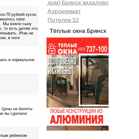
дом) Брянск кидалово
Аэроклимат
ли-70 рублей кусок,
ришлось папе
Потолок 32
х. Мы взяли сыну
, то есть детям это
Тёплые окна Брянск
вязывать. Итак не
ом, в ноги
шать в нормальное
. Цены на билеты
ше бы сделали
слым ребенком
...