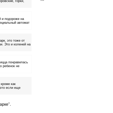
ровские, горки,
й и подороже на
пециальный автомат
рк, это тоже от
и. Это и коленей на
пицца понравилась
о ребенок не
 кроме как
 это если еще
арке".