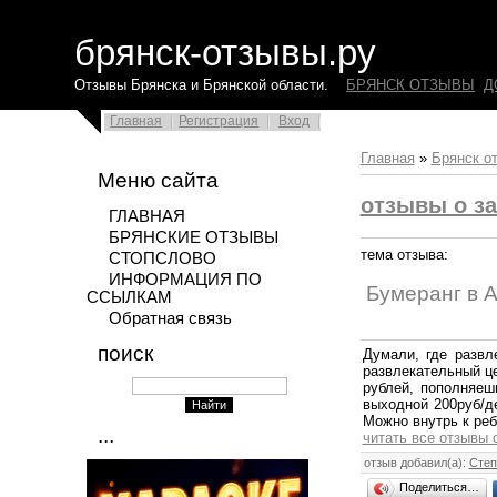
брянск-отзывы.ру
Отзывы Брянска и Брянской области.
БРЯНСК ОТЗЫВЫ
Д
Главная
Регистрация
Вход
Главная
»
Брянск о
Меню сайта
отзывы о за
ГЛАВНАЯ
БРЯНСКИЕ ОТЗЫВЫ
тема отзыва:
СТОПСЛОВО
ИНФОРМАЦИЯ ПО
Бумеранг в 
ССЫЛКАМ
Обратная связь
поиск
Думали, где развл
развлекательный це
рублей, пополняеш
выходной 200руб/де
Можно внутрь к реб
...
читать все отзывы 
отзыв добавил(а):
Степ
Поделиться…