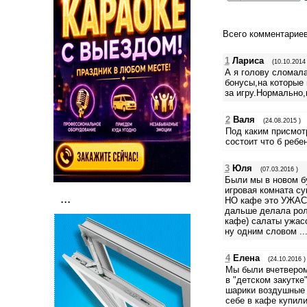
Всего комментарие
1
Лариса
(10.10.2014 
А я голову сломала
бонусы,на которые 
за игру.Нормально
2
Валя
(24.08.2015 )
Под каким присмотр
состоит что б ребе
3
Юля
(07.03.2016 )
Были мы в новом бу
игровая комната суп
...
НО кафе это УЖАССС
дальше делала ролл
кафе) салаты ужасс
ну одним словом .
4
Елена
(24.10.2016 )
Мы были вчетвером:
в "детском закутк
шарики воздушные 
себе в кафе купил