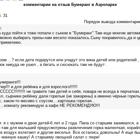
комментарии на отзыв Бумеранг в Аэропарке
в
: 31
Порядок вывода комментари
)
 куда пойти и тоже попали с сыном в "Бумеранг".Там еще многие автом
можно выбирать призы-нам весело показалось.Сыну понравилось,да и це
,приемлемо.
ом ...? если дети подерутся или упадут это вина детей или родителей ,
нок никуда не ушел , а бегать и сюсюкать там не будут .
меранге!!!
ер!!! и для ребёнка и для взрослого!!!!!!
ССС!!!!!!!!! не травите там детей и себя, повара не всегда в перчатках
, сырники ребёнку дали горелые (не зажарены) а именно чёрные горелы
, какое-то месиво с соусом....картошка горелая...
.....комнату рекомендую а кафе НЕ РЕКОМЕНДУЮ!!!
 я с мужем и двое детей-6 лет и 2 года. Папа со старшим занимался, 
е"-там для малышей предусмотрены развлечения:горка маленткая, кораб
в воздух взлетают и другие веселья. Все остались довольны! А еще бы
и манную кашку! А старшему овощной салат с пюре!