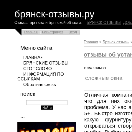
брянск-отзывы.ру
Отзывы Брянска и Брянской области.
БРЯНСК ОТЗЫВЫ
ДОБ
Главная
Регистрация
Вход
Главная
»
Брянск отзывы
Меню сайта
отзывы об уста
ГЛАВНАЯ
БРЯНСКИЕ ОТЗЫВЫ
тема отзыва:
СТОПСЛОВО
ИНФОРМАЦИЯ ПО
сложные окна
ССЫЛКАМ
Обратная связь
поиск
Отличная компани
что для них ок
проблема. У нас а
5+. Быстро изгото
...
какую фурнитур
открываться створ
удобно. Выбор пле