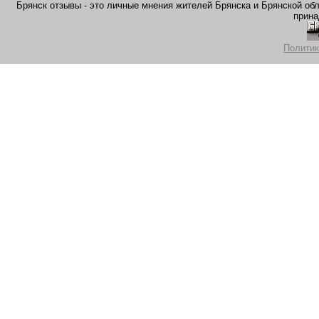
Брянск отзывы - это личные мнения жителей Брянска и Брянской обла
прина
Политик