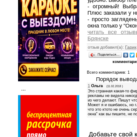
- огромный! Выбр
Плюс заказали у н
- просто загляден
окна только у "Око
читать все отзы
Брянске
отзыв добавил(а):
Гарик
Поделиться…
комментари
Всего комментариев
: 1
Порядок вывод
1
Ольга
(11.02.2018 )
...
Это странная какая-то фи
рекламы не видела никогд
из чего делают. Пишут что
Может я и ошибаюсь, но г
что это ктото не очень с
окна" как вы пишите, не 
Добавьте свой 