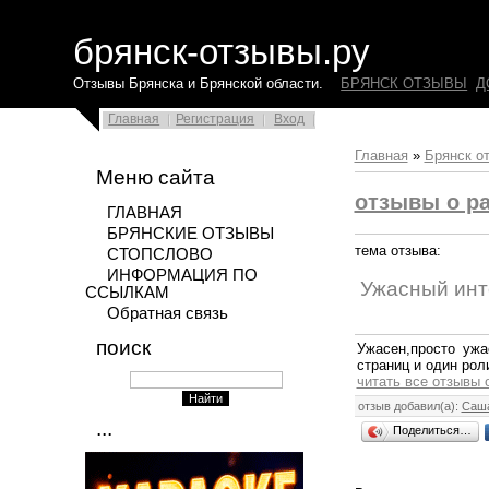
брянск-отзывы.ру
Отзывы Брянска и Брянской области.
БРЯНСК ОТЗЫВЫ
Д
Главная
Регистрация
Вход
Главная
»
Брянск о
Меню сайта
отзывы о ра
ГЛАВНАЯ
БРЯНСКИЕ ОТЗЫВЫ
тема отзыва:
СТОПСЛОВО
ИНФОРМАЦИЯ ПО
Ужасный инт
ССЫЛКАМ
Обратная связь
поиск
Ужасен,просто ужа
страниц и один рол
читать все отзывы 
отзыв добавил(а):
Саш
...
Поделиться…