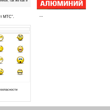
ной, так же как и
...
от МТС".