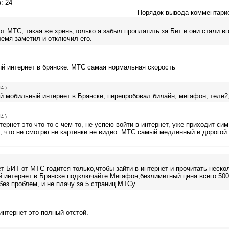
в
: 24
Порядок вывода комментари
т МТС, такая же хрень,только я забыл проплатить за Бит и они стали вг
емя заметил и отключил его.
й интернет в брянске. МТС самая нормальная скорость
4 )
 мобильный интернет в Брянске, перепробовал билайн, мегафон, теле
4 )
рнет это что-то с чем-то, не успею войти в интернет, уже приходит сим
, что не смотрю не картинки не видео. МТС самый медленный и дорогой
.
 БИТ от МТС годится только,чтобы зайти в интернет и прочитать нескол
 интернет в Брянске подключайте Мегафон,безлимитный цена всего 500
ез проблем, и не плачу за 5 страниц МТСу.
интернет это полный отстой.