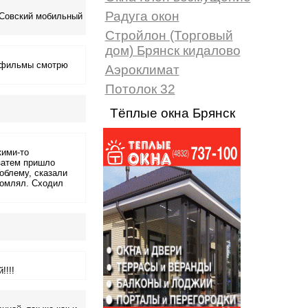
Радуга окон
ТСовский мобильный
Стройлон (Торговый
дом) Брянск кидалово
, фильмы смотрю
Аэроклимат
Потолок 32
Тёплые окна Брянск
кими-то
 затем пришло
облему, сказали
едомлял. Сходил
!!!!