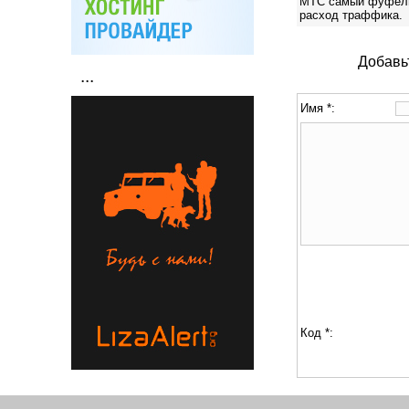
МТС самый фуфельны
расход траффика.
Добавь
...
Имя *:
Код *: