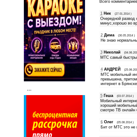
Всего комментарие
1
Ник
(27.01.2014 )
Очередной развод о
минус,хорошо во вр
2
Дима
(30.05.2014 )
Не знаю нормальны
3
Николай
(04.06.201
МТС самый быстрый
4
АНДРЕЙ
(25.06.201
МТС мобильный инте
превышена, притом
интернет в Брянске
...
5
Геша
(03.07.2014 )
Мобильный интернет
хороший мобильный
смотрю ТВ онлайн б
6
Олег
(05.08.2014 )
Бит от МТС это не 