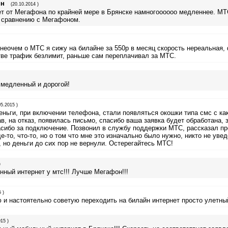
ин
(20.10.2014 )
т от Мегафона по крайней мере в Брянске намногоооооо медленнее. М
о сравнению с Мегафоном.
 неочем о МТС я сижу на билайне за 550р в месяц скорость нереальная
тве трафик безлимит, раньше сам переплачивал за МТС.
 медленный и дорогой!
05.2015 )
ньги, при включении телефона, стали появляться окошки типа смс с ка
, на отказ, появилась письмо, спасибо ваша заявка будет обработана,
асибо за подключение. Позвонил в службу поддержки МТС, рассказал пр
е-то, что-то, но о том что мне это изначально было нужно, никто не ув
 но деньги до сих пор не вернули. Остерегайтесь МТС!
)
ный интернет у мтс!!! Лучше Мегафон!!!
 )
и настоятельно советую переходить на билайн интернет просто улетный
15 )