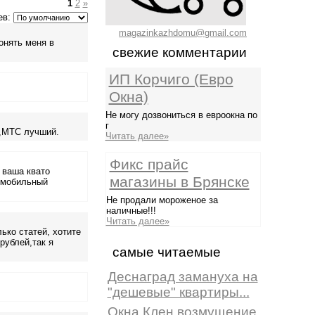
1
2
»
ев:
magazinkazhdomu@gmail.com
онять меня в
свежие комментарии
ИП Корчиго (Евро
Окна)
Не могу дозвониться в евроокна по
г
2,МТС лучший.
Читать далее»
Фикс прайс
 ваша квато
магазины в Брянске
 мобильный
Не продали мороженое за
наличные!!!
Читать далее»
ько статей, хотите
рублей,так я
самые читаемые
Деснаград замануха на
"дешевые" квартиры...
Окна Клен возмущение