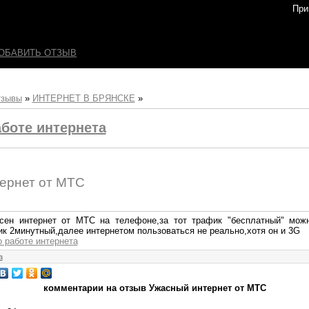
При
ОБАВИТЬ ОТЗЫВ
тзывы
»
ИНТЕРНЕТ В БРЯНСКЕ
»
боте интернета
ернет от МТС
сен интернет от МТС на телефоне,за тот трафик "бесплатный" мож
ик 2минутный,далее интернетом пользоваться не реально,хотя он и 3G
о работе интернета
а
комментарии на отзыв Ужасный интернет от МТС