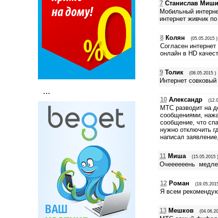
7
Станислав Миш
Мобильный интерне
интернет живчик п
8
Колян
(05.05.2015 )
Согласен интернет
онлайн в HD качес
9
Толик
(08.05.2015 )
Интернет совковый
...
10
Александр
(12.
МТС разводит на де
сообщениями, нажав
сообщение, что сп
нужно отключить гд
написал заявление,
11
Миша
(15.05.2015 
Очеееееень медлен
12
Роман
(19.05.2015
Я всем рекомендую 
13
Мешков
(04.06.20