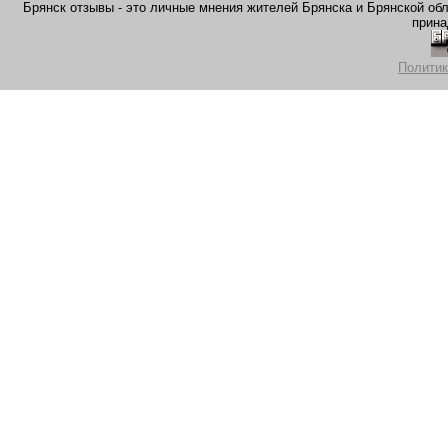
Брянск отзывы - это личные мнения жителей Брянска и Брянской обла
прина
Политик