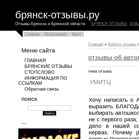
брянск-отзывы.ру
Отзывы Брянска и Брянской области.
БРЯНСК ОТЗЫВЫ
ДОБ
Главная
Регистрация
Вход
Главная
»
Брянск отзывы
Меню сайта
отзывы об авто
ГЛАВНАЯ
БРЯНСКИЕ ОТЗЫВЫ
тема отзыва:
СТОПСЛОВО
ИНФОРМАЦИЯ ПО
УМИТЦ
ССЫЛКАМ
Обратная связь
поиск
Хочу написать о 
выразить БЛАГОД
выбирать автошколу
не с первого раза,
...
дело в нашей со
нервах. Почему 
первых Руководс