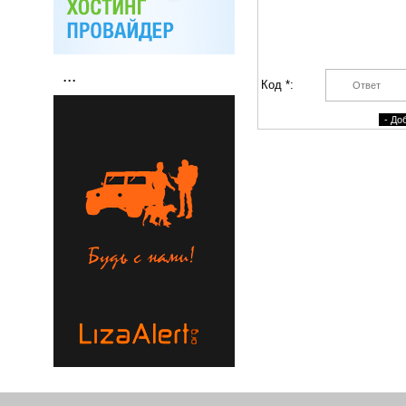
...
Код *: