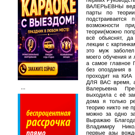
ВАЛЕРЬЕВНЫ ведё
парты по теории
подстраивается 
возможности пр
теории(можно поп
всё объяснят, д
лекции с картинка
это муж заболел
моего обучения и 
а самое главное 
без опоздания в 
проходит на КИА
ДЛЯ ВАС время, 
...
Валерьевна Пр
выходила с её зан
дома я только р
теорию никто не п
можно за одно зан
Выражаю Благода
Владимиру Нико
первые азы вожд