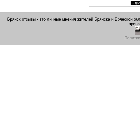
Брянск отзывы - это личные мнения жителей Брянска и Брянской обла
прина
Политик