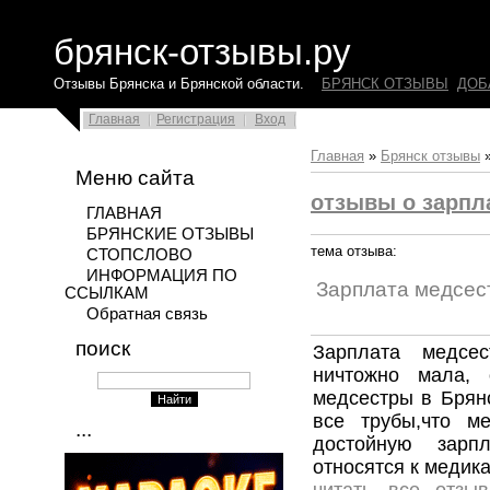
брянск-отзывы.ру
Отзывы Брянска и Брянской области.
БРЯНСК ОТЗЫВЫ
ДОБ
Главная
Регистрация
Вход
Главная
»
Брянск отзывы
Меню сайта
отзывы о зарпл
ГЛАВНАЯ
БРЯНСКИЕ ОТЗЫВЫ
тема отзыва:
СТОПСЛОВО
ИНФОРМАЦИЯ ПО
Зарплата медсес
ССЫЛКАМ
Обратная связь
поиск
Зарплата медсе
ничтожно мала,
медсестры в Брянс
все трубы,что м
...
достойную зарп
относятся к медик
читать все отзы