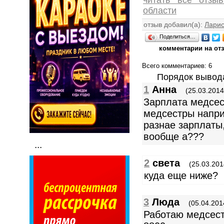
области
отзыв добавил(а):
Лари
Поделиться…
комментарии на от
Всего комментариев
: 6
Порядок вывод
1
Анна
(25.03.2014
Зарплата медсес
медсестры напри
разнае зарплаты
вообще а???
...
2
света
(25.03.201
куда еще ниже?
3
Люда
(05.04.201
Работаю медсест