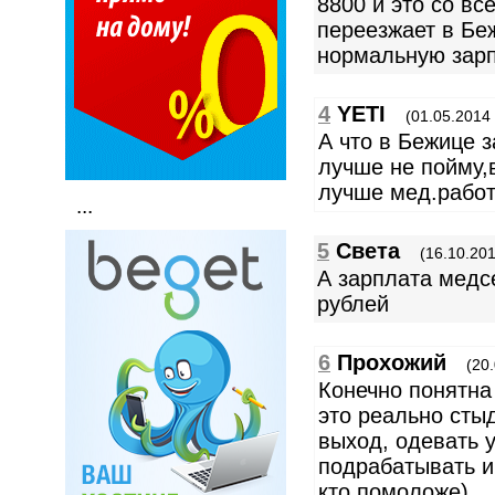
8800 и это со в
переезжает в Бе
нормальную зарп
4
YETI
(01.05.2014 
А что в Бежице 
лучше не пойму,
лучше мед.работ
...
5
Света
(16.10.201
А зарплата медс
рублей
6
Прохожий
(20
Конечно понятна
это реально сты
выход, одевать 
подрабатывать и
кто помоложе)