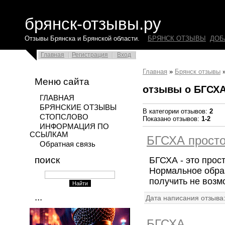
брянск-отзывы.ру
Отзывы Брянска и Брянской области.
БРЯНСК ОТЗЫВЫ
ДОБ
Главная
Регистрация
Вход
Главная
»
Брянск отзывы
Меню сайта
отзывы о БГСХ
ГЛАВНАЯ
БРЯНСКИЕ ОТЗЫВЫ
В категории отзывов:
2
СТОПСЛОВО
Показано отзывов:
1-2
ИНФОРМАЦИЯ ПО
ССЫЛКАМ
БГСХА просто
Обратная связь
поиск
БГСХА - это прос
Нормальное обра
получить не возмо
...
Дата написания отзыва
БГСХА