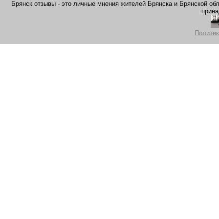
Брянск отзывы - это личные мнения жителей Брянска и Брянской обла
прина
Политик