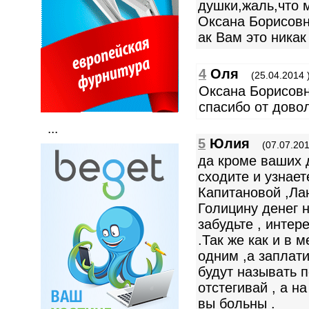
душки,жаль,что 
Оксана Борисовн
ак Вам это никак
4
Оля
(25.04.2014 
Оксана Борисовн
спасибо от дово
...
5
Юлия
(07.07.201
да кроме ваших д
сходите и узнает
Капитановой ,Ла
Голицину денег 
забудьте , интер
.Так же как и в 
одним ,а заплати
будут называть п
отстегивай , а н
вы больны .