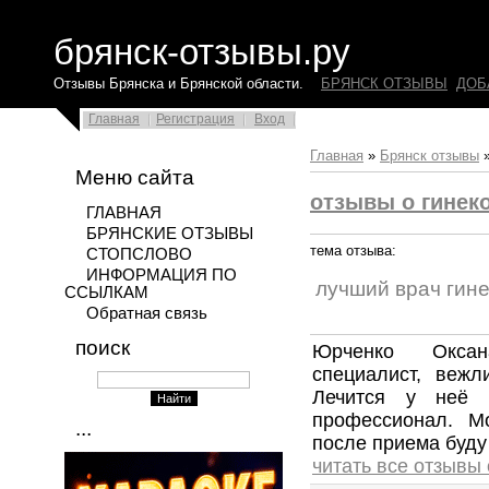
брянск-отзывы.ру
Отзывы Брянска и Брянской области.
БРЯНСК ОТЗЫВЫ
ДОБ
Главная
Регистрация
Вход
Главная
»
Брянск отзывы
Меню сайта
отзывы о гинеко
ГЛАВНАЯ
БРЯНСКИЕ ОТЗЫВЫ
тема отзыва:
СТОПСЛОВО
ИНФОРМАЦИЯ ПО
лучший врач гине
ССЫЛКАМ
Обратная связь
поиск
Юрченко Оксан
специалист, вежл
Лечится у неё 
профессионал. М
...
после приема буду 
читать все отзывы 