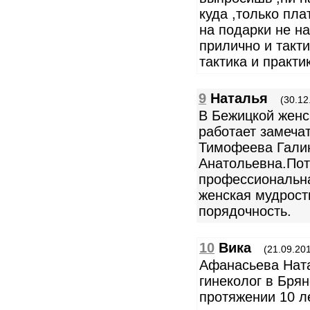
куда ,только пла
на подарки не н
прилично и такти
тактика и практик
9
Наталья
(30.12
В Бежицкой женс
работает замеча
Тимофеева Гали
Анатольевна.По
профессиональна
женская мудрост
порядочность.
10
Вика
(21.09.201
Афанасьева Нат
гинеколог в Бря
протяжении 10 ле