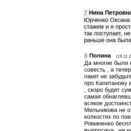
7
Нина Петровн
Юрченко Оксана 
стажем и я прост
так поступает, н
раньше она была
8
Полина
(19.11.
Да многие были 
совесть , а тепе
пакет не забудьт
про Капитанову 
, скоро будет су
самая обнаглевш
всякое достоинст
Мельникова не о
колкостях по пов
Романенко беспл
выпросишь ,ни на