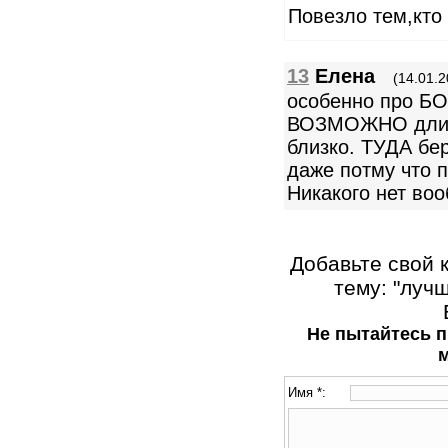
Повезло тем,кто
13
Елена
(14.01.2
особенно про Б
ВОЗМОЖНО длите
близко. ТУДА бе
даже потму что п
Никакого нет во
Добавьте свой 
тему: "луч
Не пытайтесь п
Имя *: