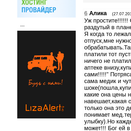
6
Алика
(27.07.20
Уж простите!!!!!
...
раздутый в план
Я когда то лежа
отпуск,мне нужн
обрабатывать.Та
платили тот пуст
ничего не платил
аптеке внизу,куп
сами!!!!!" Потряс
сама медик и чу
шоке(пошла,купи
какие она цены н
навешает,какая о
только она это д
понимает мед.те
улыбку).Но кажд
может!!! Бог ей в