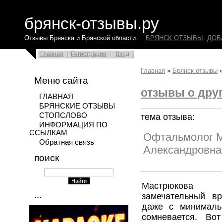
брянск-отзывы.ру
Отзывы Брянска и Брянской области.
БРЯНСК ОТЗЫВЫ
ДОБ
Главная
Регистрация
Вход
Главная
»
Брянск отзывы
Меню сайта
отзывы о друг
ГЛАВНАЯ
БРЯНСКИЕ ОТЗЫВЫ
СТОПСЛОВО
тема отзыва:
ИНФОРМАЦИЯ ПО
ССЫЛКАМ
Офтальмолог М
Обратная связь
Александровна
поиск
Мастрюкова 
...
замечательный вр
даже с минималь
сомневается. Во