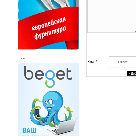
...
Код *: