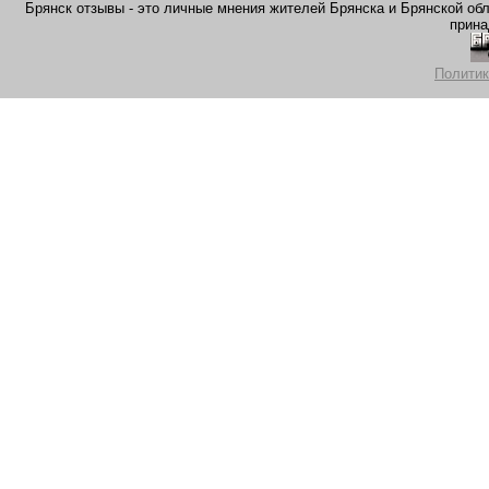
Брянск отзывы - это личные мнения жителей Брянска и Брянской обла
прина
Политик