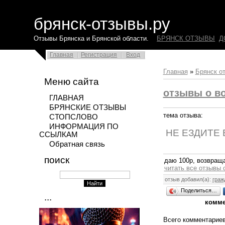
брянск-отзывы.ру
Отзывы Брянска и Брянской области.
БРЯНСК ОТЗЫВЫ
Д
Главная
Регистрация
Вход
Главная
»
Брянск о
Меню сайта
отзывы о в
ГЛАВНАЯ
БРЯНСКИЕ ОТЗЫВЫ
тема отзыва:
СТОПСЛОВО
ИНФОРМАЦИЯ ПО
НЕ ЕЗДИТЕ 
ССЫЛКАМ
Обратная связь
поиск
даю 100р, возвращае
читать все отзывы 
отзыв добавил(а):
граж
Поделиться…
...
комме
Всего комментарие