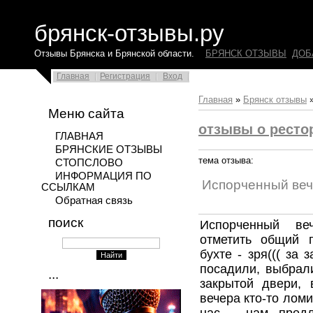
брянск-отзывы.ру
Отзывы Брянска и Брянской области.
БРЯНСК ОТЗЫВЫ
ДОБ
Главная
Регистрация
Вход
Главная
»
Брянск отзывы
Меню сайта
отзывы о ресто
ГЛАВНАЯ
БРЯНСКИЕ ОТЗЫВЫ
тема отзыва:
СТОПСЛОВО
ИНФОРМАЦИЯ ПО
Испорченный веч
ССЫЛКАМ
Обратная связь
поиск
Испорченный ве
отметить общий 
бухте - зря((( за
посадили, выбрал
...
закрытой двери, 
вечера кто-то лом
нас - нам пред