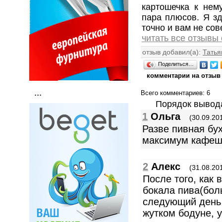
картошечка к нему
пара плюсов. Я з
точно и вам не сов
читать все отзывы
отзыв добавил(а):
Татья
Поделиться…
комментарии на отзыв
...
Всего комментариев
: 6
Порядок вывод
1
Ольга
(30.09.20
Разве пивная бух
максимум кафеш
2
Алекс
(31.08.20
После того, как 
бокала пива(боль
следующий день 
жутком бодуне, 