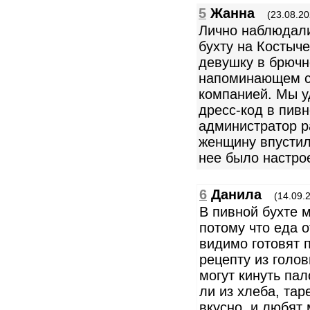
5
Жанна
(23.08.20
Лично наблюдали
бухту на Костыче
девушку в брючн
напоминающем с
компанией. Мы у
дресс-код в пивн
администратор р
женщину впустил
нее было настро
6
Данила
(14.09.
В пивной бухте м
потому что еда 
видимо готовят п
рецепту из голов
могут кинуть пал
ли из хлеба, тар
вкусно, и любят 