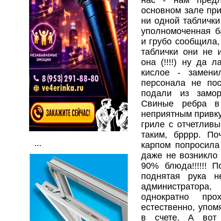
основном зале при
ни одной таблички
уполномоченная б
и грубо сообщила,
таблички они не и
она (!!!!) ну да 
кислое - замени
персонала не по
подали из замо
Свиные ребра в
неприятным привку
гриле с отчетлив
таким, брррр. По
...
карпом попросила
даже не возникло 
90% блюда!!!!!! 
поднятая рука 
администратора
однократно пр
естественно, упом
в счете. А вот