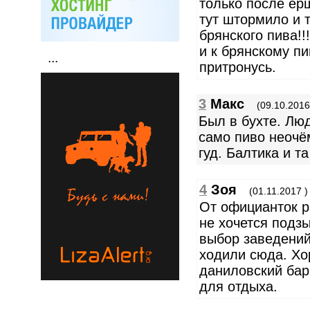
только после ерш
тут штормило и 
брянского пива!!
и к брянскому пи
...
притронусь.
3
Макс
(09.10.2016
Был в бухте. Лю
само пиво неочё
гуд. Балтика и т
4
Зоя
(01.11.2017 )
От официанток р
не хочется подзы
выбор заведений
ходили сюда. Хо
даниловский бар
для отдыха.