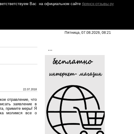
ветстветствуем Вас
на официальном сайте
брянск-отзывы.ру
Пятница, 07.08.2026, 08:21
...
22.07.2018
кое отравление, что
писать заявление в
та, примите меры! Я
ока молимся все о