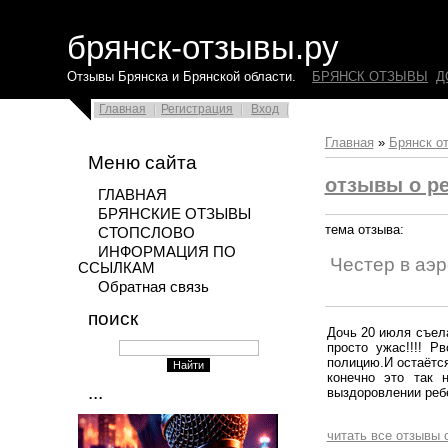
брянск-отзывы.ру
Отзывы Брянска и Брянской области.
БРЯНСК ОТЗЫВЫ
Д
Главная
Регистрация
Вход
Главная
»
Брянск о
Меню сайта
отзывы о ре
ГЛАВНАЯ
БРЯНСКИЕ ОТЗЫВЫ
тема отзыва:
СТОПСЛОВО
ИНФОРМАЦИЯ ПО
Честер в аэ
ССЫЛКАМ
Обратная связь
поиск
Дочь 20 июля съела
просто ужас!!!! Р
полицию.И остаётся
конечно это так 
...
выздоровлении ребе
читать все отзывы 