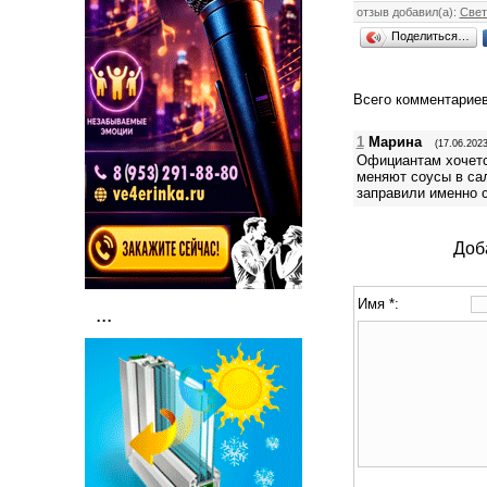
отзыв добавил(а):
Свет
Поделиться…
Всего комментарие
1
Марина
(17.06.2023
Официантам хочется
меняют соусы в сал
заправили именно 
Доб
Имя *:
...