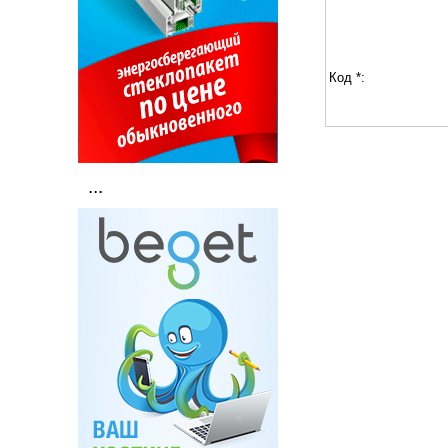
Код *:
...