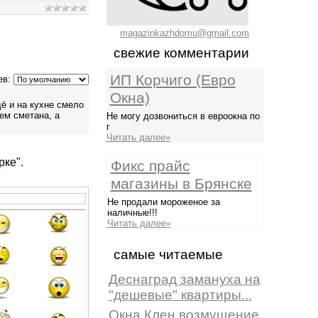
magazinkazhdomu@gmail.com
свежие комментарии
ИП Корчиго (Евро
ев:
Окна)
ё и на кухне смело
ем сметана, а
Не могу дозвониться в евроокна по
г
Читать далее»
рке".
Фикс прайс
магазины в Брянске
Не продали мороженое за
наличные!!!
Читать далее»
самые читаемые
Деснаград замануха на
"дешевые" квартиры...
Окна Клен возмущение