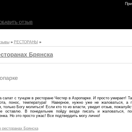
При
ОБАВИТЬ ОТЗЫВ
тзывы
»
РЕСТОРАНЫ
»
сторанах Брянска
ропарке
 салат с тунцом в ресторане Честер в Аэропарке. И просто умирает! Та
вота, понос, температура! Наверное, нужно уже не жаловаться, а 
, только Богу молиться! Если кто то из власти, увидит отзыв, пожалуйс
не оставлю. В понедельник пойду везде писать и жаловаться, п
нка. Но это просто ужас! Все подтвердить могу лично!
о ресторанах Брянска